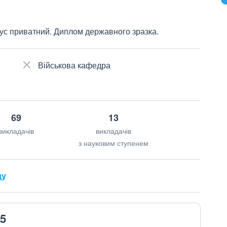
ус приватний. Диплом державного зразка.
Військова кафедра
69
13
викладачів
викладачів
з науковим ступенем
ду
25