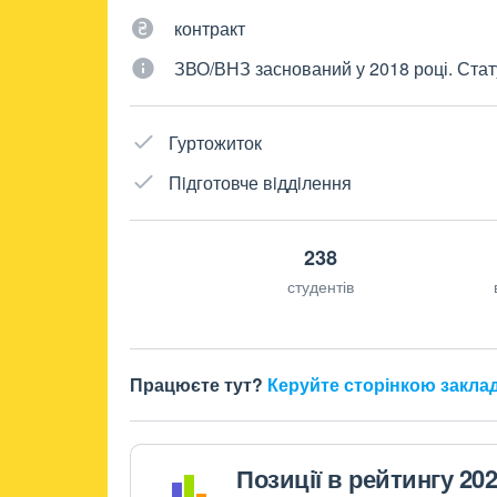
контракт
ЗВО/ВНЗ заснований у 2018 році. Стат
Гуртожиток
Пiдготовче вiддiлення
238
студентів
Працюєте тут?
Керуйте сторінкою закла
Позиції в рейтингу 20