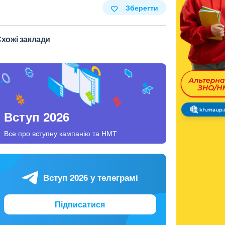
Зберегти
хожі заклади
Вступ 2026
Все про вступну кампанію та НМТ
Вступ 2026 у телеграмі
Підписатися