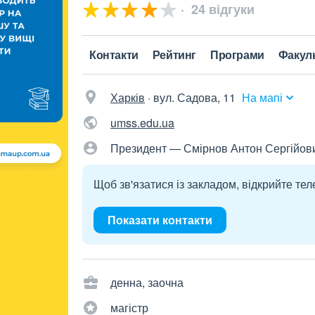
24 відгуки
Контакти
Рейтинг
Програми
Факул
Харків
·
вул. Садова, 11
На мапі
umss.edu.ua
Президент — Смірнов Антон Сергійов
Щоб зв'язатися із закладом, відкрийте тел
Показати контакти
денна, заочна
магістр