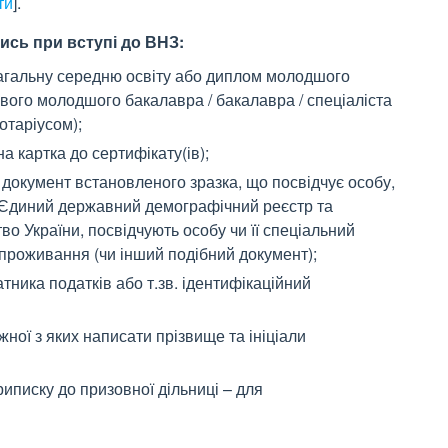
ти
]
.
ись при вступі до ВНЗ:
агальну середню освіту або диплом молодшого
вого молодшого бакалавра / бакалавра / спеціаліста
нотаріусом);
 картка до сертифікату(ів);
документ встановленого зразка, що посвідчує особу,
Єдиний державний демографічний реєстр та
о України, посвідчують особу чи її спеціальний
 проживання (чи інший подібний документ);
тника податків або т.зв. ідентифікаційний
жної з яких написати прізвище та ініціали
иписку до призовної дільниці – для