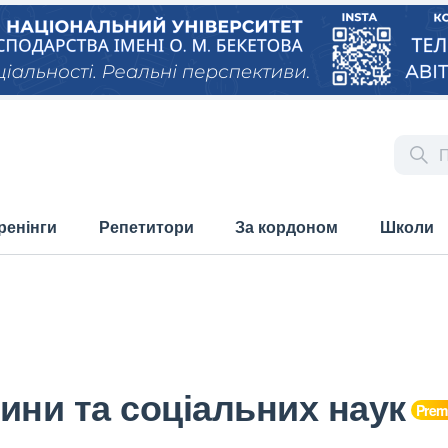
ренінги
Репетитори
За кордоном
Школи
ини та соціальних наук