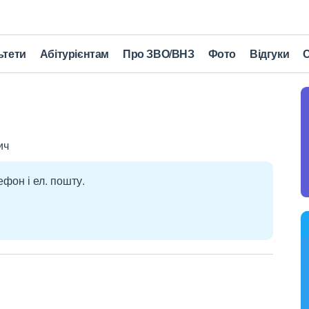
ьтети
Абітурієнтам
Про ЗВО/ВНЗ
Фото
Відгуки
С
ич
ефон і ел. пошту.