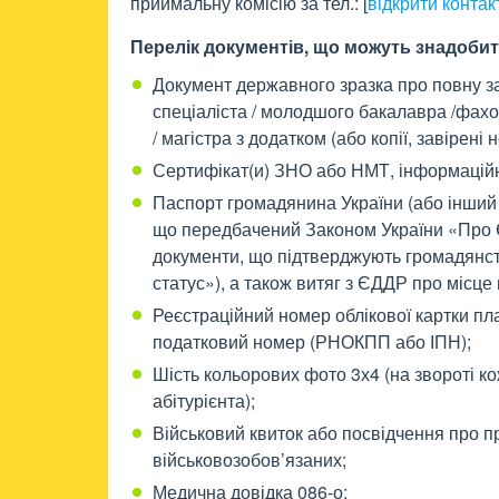
приймальну комісію за тел.:
[
відкрити контак
Перелік документів, що можуть знадобит
Документ державного зразка про повну з
спеціаліста / молодшого бакалавра /фахо
/ магістра з додатком (або копії, завірені 
Сертифікат(и) ЗНО або НМТ, інформаційна
Паспорт громадянина України (або інший 
що передбачений Законом України «Про 
документи, що підтверджують громадянств
статус»), а також витяг з ЄДДР про місце
Реєстраційний номер облікової картки пла
податковий номер (РНОКПП або ІПН);
Шість кольорових фото 3х4 (на звороті ко
абітурієнта);
Військовий квиток або посвідчення про пр
військовозобов’язаних;
Медична довідка 086-о;