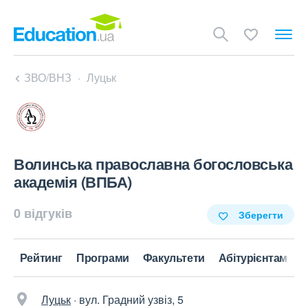
ЗВО/ВНЗ
Луцьк
Волинська православна богословська
академія (ВПБА)
0 відгуків
Зберегти
ти
Рейтинг
Програми
Факультети
Абітурієнтам
Луцьк
·
вул. Градний узвіз, 5