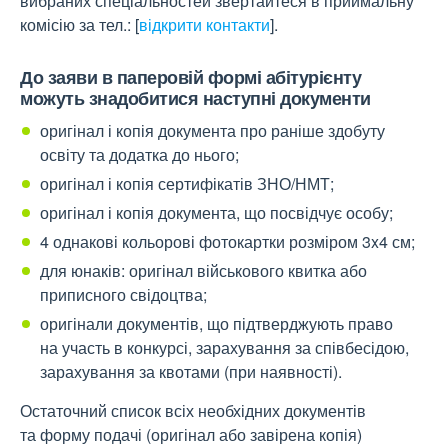
вибраних спеціальностей звертайтеся в приймальну
комісію за тел.:
[
відкрити контакти
]
.
До заяви в паперовій формі абітурієнту
можуть знадобитися наступні документи
оригінал і копія документа про раніше здобуту
освіту та додатка до нього;
оригінал і копія сертифікатів ЗНО/НМТ;
оригінал і копія документа, що посвідчує особу;
4 однакові кольорові фотокартки розміром 3x4 см;
для юнаків: оригінал військового квитка або
приписного свідоцтва;
оригінали документів, що підтверджують право
на участь в конкурсі, зарахування за співбесідою,
зарахування за квотами (при наявності).
Остаточний список всіх необхідних документів
та форму подачі (оригінал або завірена копія)