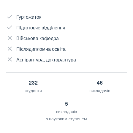
Гуртожиток
Пiдготовче вiддiлення
Військова кафедра
Післядипломна освіта
Аспірантура, докторантура
232
46
студенти
викладачів
5
викладачів
з науковим ступенем