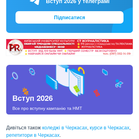
Вступ 2026 у телеграмі
Підписатися
Вступ 2026
Все про вступну кампанію та НМТ
Дивіться також
коледжі в Черкасах
,
курси в Черкасах
,
репетитори в Черкасах
.