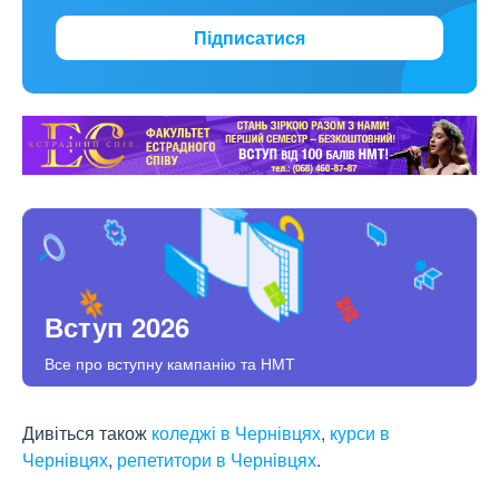
Підписатися
Вступ 2026
Все про вступну кампанію та НМТ
Дивіться також
коледжі в Чернівцях
,
курси в
Чернівцях
,
репетитори в Чернівцях
.