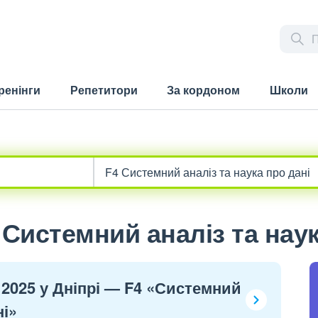
ренінги
Репетитори
За кордоном
Школи
 Системний аналіз та наук
 2025 у Дніпрі — F4 «Системний
ні»