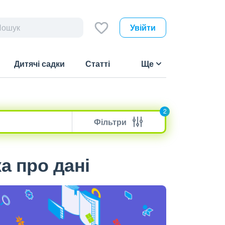
Увійти
Дитячі садки
Статті
Ще
2
Фільтри
а про дані