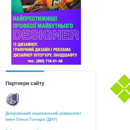
Партнери сайту
Дніпровський національний університет
імені Олеся Гончара (ДНУ)