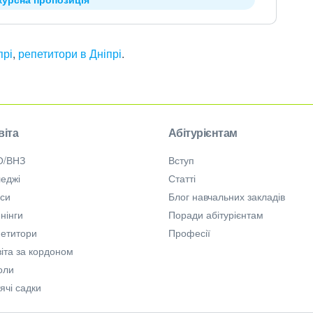
прі
,
репетитори в Дніпрі
.
віта
Абітурієнтам
О/ВНЗ
Вступ
еджі
Статті
рси
Блог навчальних закладів
нінги
Поради абітурієнтам
петитори
Професії
іта за кордоном
оли
ячі садки