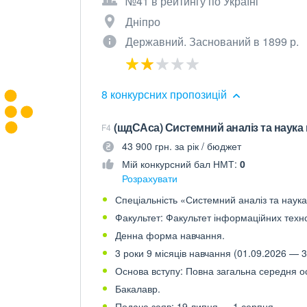
№41 в рейтингу по Україні
Дніпро
Державний. Заснований в 1899 р.
8 конкурсних пропозицій
(шдСАса) Системний аналіз та наука 
F4
43 900 грн. за рік / бюджет
Мій конкурсний бал НМТ:
0
Розрахувати
Спеціальність «Системний аналіз та наука 
Факультет: Факультет інформаційних техно
Денна форма навчання.
3 роки 9 місяців навчання (01.09.2026 — 3
Основа вступу: Повна загальна середня осв
Бакалавр.
Подача заяв: 19 липня — 1 серпня.