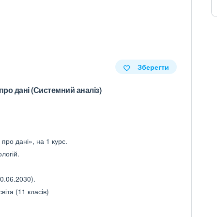
Зберегти
про дані (Системний аналіз)
про дані», на 1 курс.
логій.
0.06.2030).
іта (11 класів)