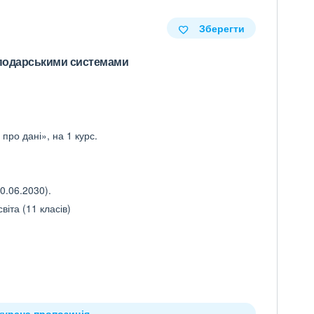
Зберегти
осподарськими системами
про дані», на 1 курс.
0.06.2030).
іта (11 класів)
курсна пропозиція