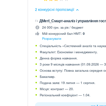
2 конкурсні пропозиції
ДМетІ_Смарт-аналіз і управління г
F4
24 000 грн. за рік / бюджет
Мій конкурсний бал НМТ:
0
Розрахувати
Спеціальність «Системний аналіз та наука 
Факультет: Економіки і менеджменту.
Денна форма навчання.
3 роки 9 місяців навчання (01.09.2026 — 3
Основа вступу: Повна загальна середня осв
Бакалавр.
Подача заяв: 19 липня — 1 серпня.
Місця: контракт — 20.
Регіональний коефіцієнт — 1.04.
ще 1 кон