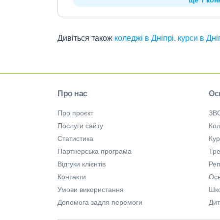
Дивіться також
коледжі в Дніпрі
,
курси в Дні
Про нас
Ос
Про проєкт
ЗВ
Послуги сайту
Кол
Статистика
Ку
Партнерська програма
Тре
Відгуки клієнтів
Ре
Контакти
Осв
Умови використання
Шк
Допомога задля перемоги
Дит