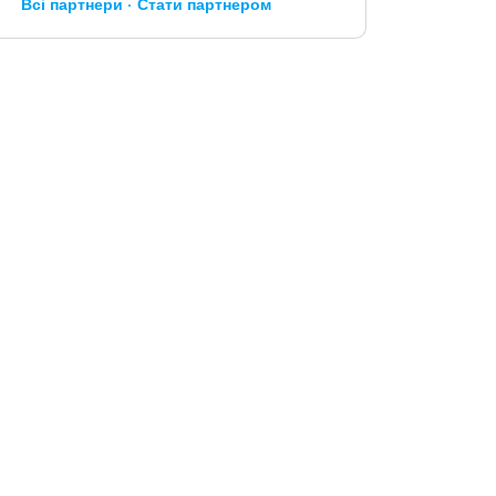
Всі партнери
Стати партнером