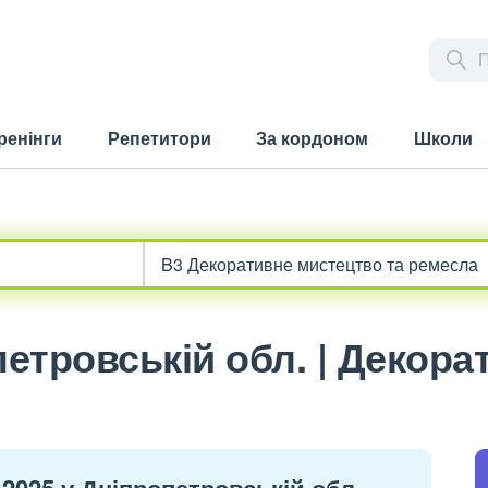
ренінги
Репетитори
За кордоном
Школи
етровській обл. | Декора