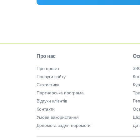
Про нас
Ос
Про проєкт
ЗВ
Послуги сайту
Кол
Статистика
Ку
Партнерська програма
Тре
Відгуки клієнтів
Ре
Контакти
Осв
Умови використання
Шк
Допомога задля перемоги
Дит