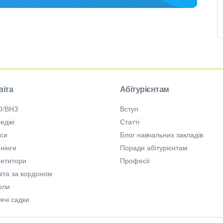
віта
Абітурієнтам
О/ВНЗ
Вступ
еджі
Статті
рси
Блог навчальних закладів
нінги
Поради абітурієнтам
петитори
Професії
іта за кордоном
оли
ячі садки