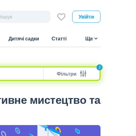
Увійти
Дитячі садки
Статті
Ще
2
Фільтри
тивне мистецтво та