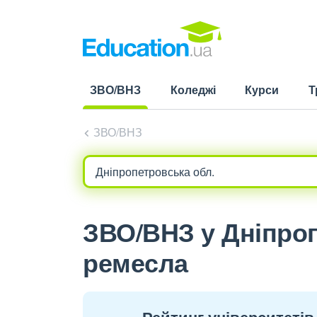
ЗВО/ВНЗ
Коледжі
Курси
Т
(current)
ЗВО/ВНЗ
ЗВО/ВНЗ у Дніпроп
ремесла