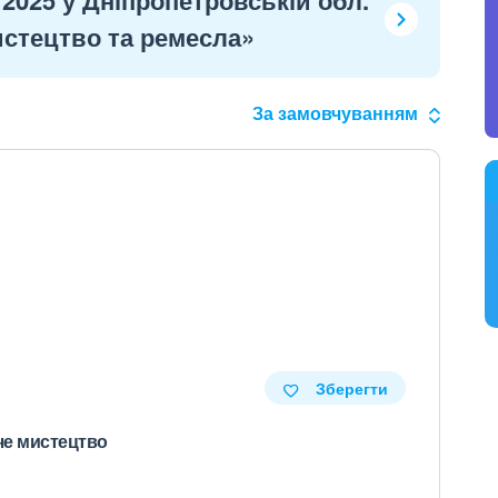
 2025 у Дніпропетровській обл.
стецтво та ремесла»
За замовчуванням
Зберегти
е мистецтво