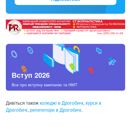
Вступ 2026
Все про вступну кампанію та НМТ
Дивіться також
коледжі в Дрогобичі
,
курси в
Дрогобичі
,
репетитори в Дрогобичі
.