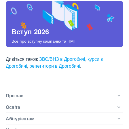
Вступ 2026
Все про вступну кампанію та НМТ
Дивіться також
ЗВО/ВНЗ в Дрогобичі
,
курси в
Дрогобичі
,
репетитори в Дрогобичі
.
Про нас
Освіта
Абітурієнтам