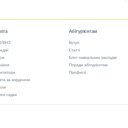
віта
Абітурієнтам
О/ВНЗ
Вступ
еджі
Статті
рси
Блог навчальних закладів
нінги
Поради абітурієнтам
петитори
Професії
іта за кордоном
оли
ячі садки