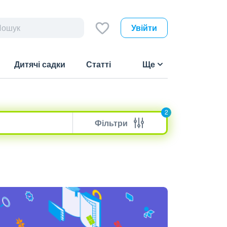
Увійти
Дитячі садки
Статті
Ще
2
Фільтри