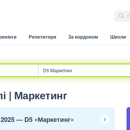
ренінги
Репетитори
За кордоном
Школи
і | Маркетинг
 2025 — D5 «Маркетинг»