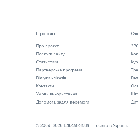
Про нас
Ос
Про проєкт
ЗВ
Послуги сайту
Кол
Статистика
Ку
Партнерська програма
Тре
Відгуки клієнтів
Ре
Контакти
Осв
Умови використання
Шк
Допомога задля перемоги
Дит
© 2009–2026 Education.ua — освіта в Україні.