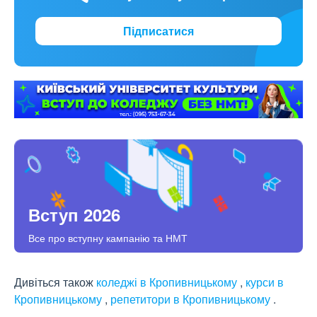
Підписатися
Вступ 2026
Все про вступну кампанію та НМТ
Дивіться також
коледжі в Кропивницькому
,
курси в
Кропивницькому
,
репетитори в Кропивницькому
.