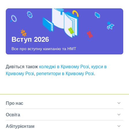
Вступ 2026
Все про вступну кампанію та НМТ
Дивіться також
коледжі в Кривому Розі
,
курси в
Кривому Розі
,
репетитори в Кривому Розі
.
Про нас
Освіта
Абітурієнтам