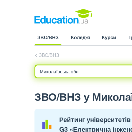
ЗВО/ВНЗ
Коледжі
Курси
Т
(current)
ЗВО/ВНЗ
ЗВО/ВНЗ у Миколаї
Рейтинг університетів
G3 «Електрична інжен