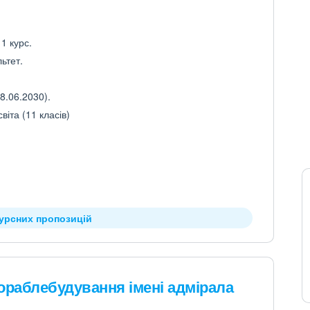
1 курс.
ьтет.
8.06.2030).
іта (11 класів)
курсних пропозицій
ораблебудування імені адмірала