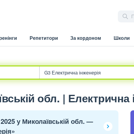
ренінги
Репетитори
За кордоном
Школи
вській обл. | Електрична 
 2025 у Миколаївській обл. —
ерія»