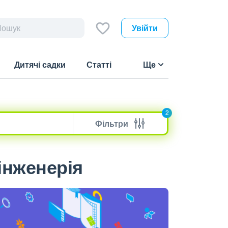
Увійти
Дитячі садки
Статті
Ще
2
Фільтри
інженерія