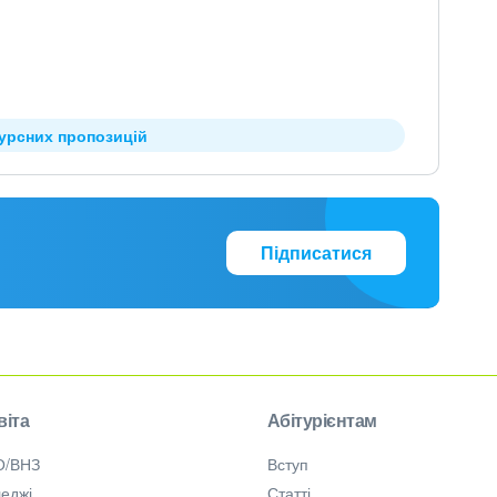
курсних пропозицій
Підписатися
віта
Абітурієнтам
О/ВНЗ
Вступ
еджі
Статті