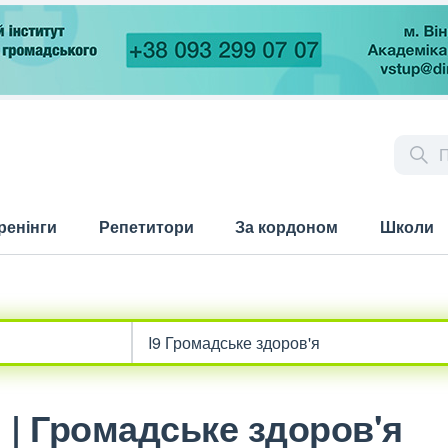
ренінги
Репетитори
За кордоном
Школи
 | Громадське здоров'я