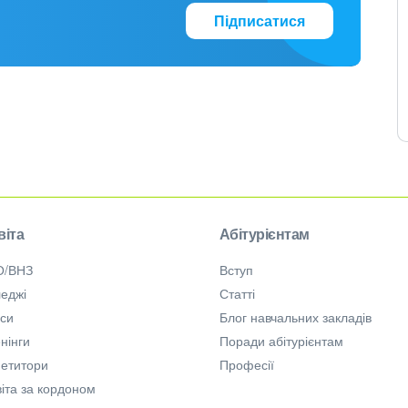
Підписатися
віта
Абітурієнтам
О/ВНЗ
Вступ
еджі
Статті
рси
Блог навчальних закладів
нінги
Поради абітурієнтам
петитори
Професії
іта за кордоном