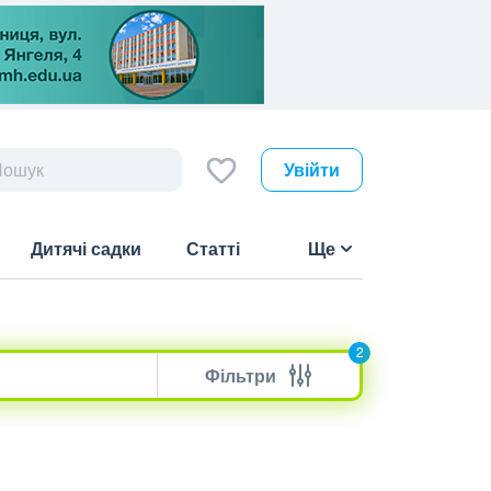
Увійти
Дитячі садки
Статті
Ще
2
Фільтри