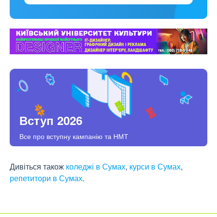
Вступ 2026
Все про вступну кампанію та НМТ
Дивіться також
коледжі в Сумах
,
курси в Сумах
,
репетитори в Сумах
.