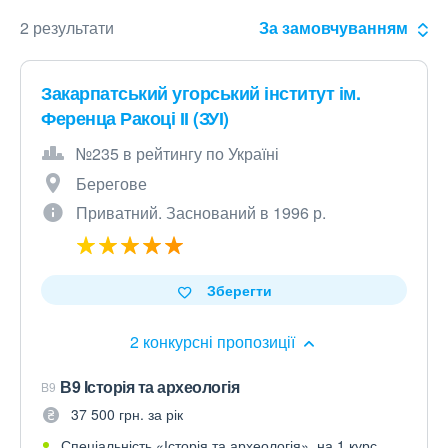
2 результати
За замовчуванням
Закарпатський угорський інститут ім.
Ференца Ракоці ІІ (ЗУІ)
№235 в рейтингу по Україні
Берегове
Приватний. Заснований в 1996 р.
Зберегти
2 конкурсні пропозиції
В9 Історія та археологія
B9
37 500 грн. за рік
Спеціальність «Історія та археологія», на 1 курс.