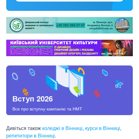
Вступ 2026
Все про вступну кампанію та НМТ
Дивіться також
коледжі в Вінниці
,
курси в Вінниці
,
репетитори в Вінниці
.