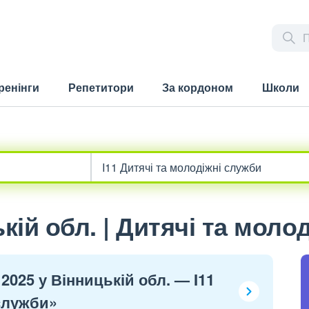
ренінги
Репетитори
За кордоном
Школи
ій обл. | Дитячі та моло
2025 у Вінницькій обл. — I11
 служби»