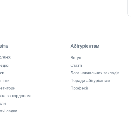
віта
Абітурієнтам
О/ВНЗ
Вступ
еджі
Статті
рси
Блог навчальних закладів
нінги
Поради абітурієнтам
петитори
Професії
іта за кордоном
оли
ячі садки