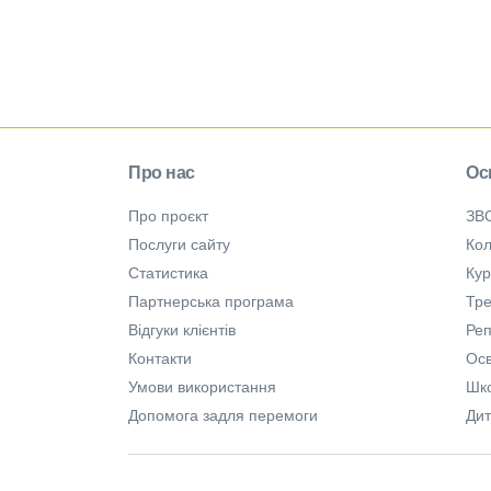
Про нас
Ос
Про проєкт
ЗВ
Послуги сайту
Кол
Статистика
Ку
Партнерська програма
Тре
Відгуки клієнтів
Ре
Контакти
Осв
Умови використання
Шк
Допомога задля перемоги
Дит