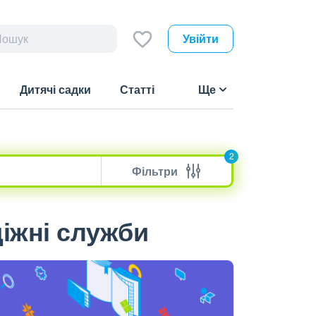
Увійти
Дитячі садки
Статті
Ще
2
Фільтри
діжні служби