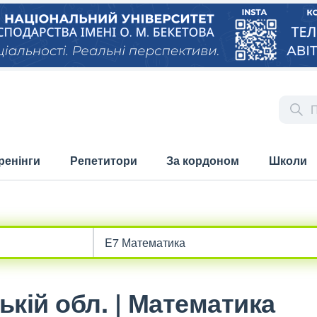
ренінги
Репетитори
За кордоном
Школи
ькій обл. | Математика