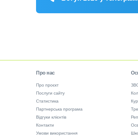
Про нас
Ос
Про проєкт
ЗВ
Послуги сайту
Кол
Статистика
Ку
Партнерська програма
Тре
Відгуки клієнтів
Ре
Контакти
Осв
Умови використання
Шк