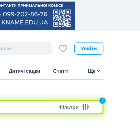
Увійти
Дитячі садки
Статті
Ще
2
Фільтри