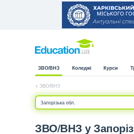
ЗВО/ВНЗ
Коледжі
Курси
Т
(current)
ЗВО/ВНЗ
ЗВО/ВНЗ у Запоріз