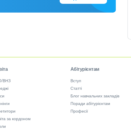
віта
Абітурієнтам
О/ВНЗ
Вступ
еджі
Статті
рси
Блог навчальних закладів
нінги
Поради абітурієнтам
петитори
Професії
іта за кордоном
оли