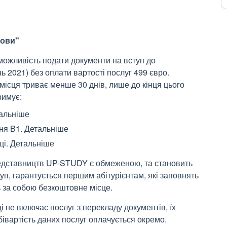
мови"
можливість подати документи на вступ до
ь 2021) без оплати вартості послуг 499 євро.
 місця триває менше 30 днів, лише до кінця цього
римує:
тальніше
ня B1. Детальніше
і. Детальніше
 представництв UP-STUDY є обмеженою, та становить
п, гарантується першим абітурієнтам, які заповнять
 за собою безкоштовне місце.
 не включає послуг з перекладу документів, їх
бівартість даних послуг оплачується окремо.