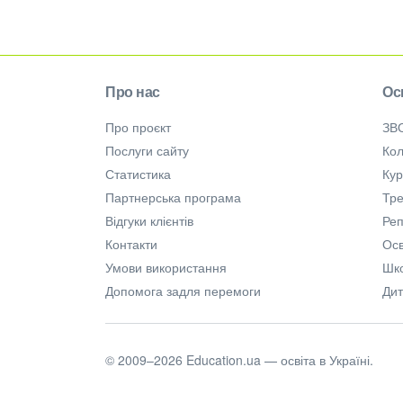
Про нас
Ос
Про проєкт
ЗВ
Послуги сайту
Кол
Статистика
Ку
Партнерська програма
Тре
Відгуки клієнтів
Ре
Контакти
Осв
Умови використання
Шк
Допомога задля перемоги
Дит
© 2009–2026 Education.ua — освіта в Україні.