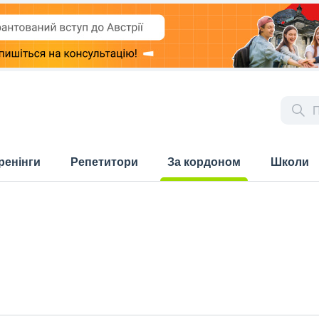
ренінги
Репетитори
За кордоном
Школи
(current)