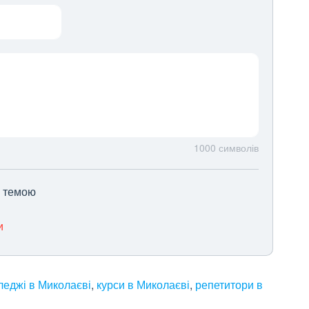
1000
символів
ю темою
и
леджі в Миколаєві
,
курси в Миколаєві
,
репетитори в