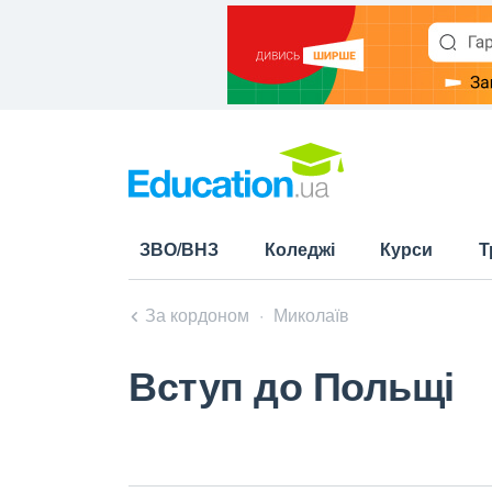
ЗВО/ВНЗ
Коледжі
Курси
Т
За кордоном
Миколаїв
Вступ до Польщі