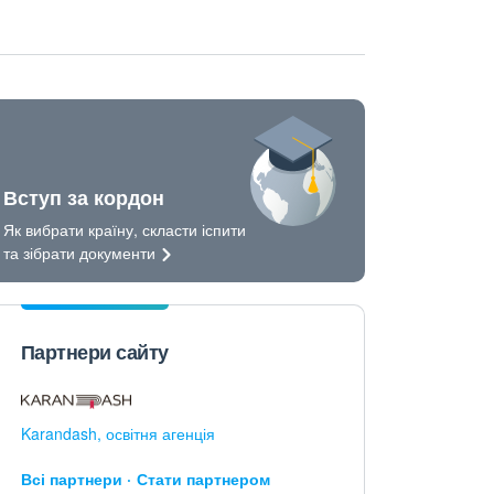
Вступ за кордон
Як вибрати країну, скласти іспити
та зібрати
документи
Партнери сайту
Karandash, освітня агенція
Всі партнери
Стати партнером