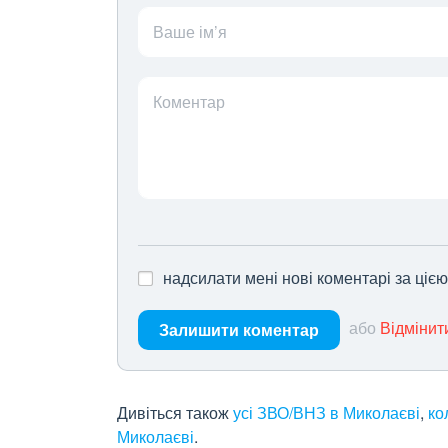
Ваше ім’я
Коментар
надсилати мені нові коментарі за ціє
або
Відмінит
Залишити коментар
Дивіться також
усі ЗВО/ВНЗ в Миколаєві
,
ко
Миколаєві
.