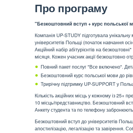
Про програму
"Безкоштовний вступ + курс польської 
Компанія UP-STUDY підготувала унікальну 
університетів Польщі (початок навчання осін
Акційний набір абітурієнтів на безкоштовні*
місяця. Кожен учасник акції безкоштовно от
Повний пакет послуг "Все включено". Де
Безкоштовний курс польської мови до рів
Трирічну підтримку UP-SUPPORT у Польщ
Кількість акційних місць у кожному із 25+
10 місць/представництво. Безкоштовний всту
Анкету студента та по телефону забронюють
Безкоштовний вступ до університетів Польщі
апостилізацію, легалізацію та завірення. Со