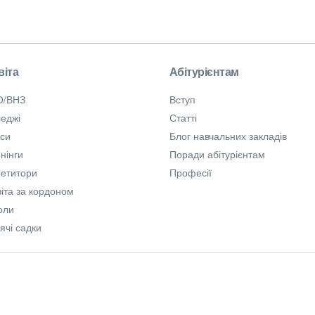
віта
Абітурієнтам
О/ВНЗ
Вступ
еджі
Статті
рси
Блог навчальних закладів
нінги
Поради абітурієнтам
петитори
Професії
іта за кордоном
оли
ячі садки