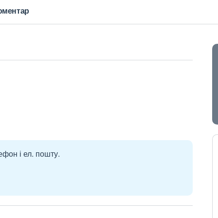
оментар
ефон і ел. пошту.