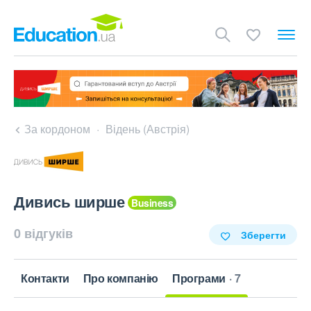
За кордоном
Відень (Австрія)
Дивись ширше
0 відгуків
Зберегти
Контакти
Про компанію
Програми
7