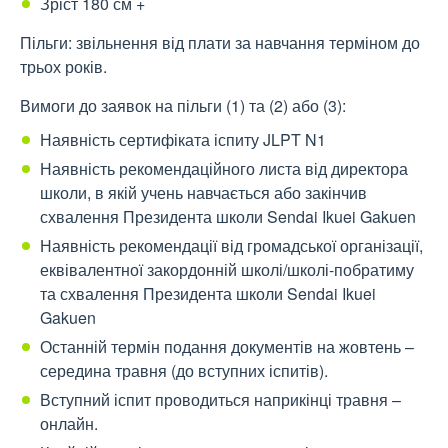
Зріст 180 см +
Пільги: звільнення від плати за навчання терміном до
трьох років.
Вимоги до заявок на пільги (1) та (2) або (3):
Наявність сертифіката іспиту JLPT N1
Наявність рекомендаційного листа від директора
школи, в якій учень навчається або закінчив
схвалення Президента школи Sendai Ikuei Gakuen
Наявність рекомендації від громадської організації,
еквівалентної закордонній школі/школі-побратиму
та схвалення Президента школи Sendai Ikuei
Gakuen
Останній термін подання документів на жовтень –
середина травня (до вступних іспитів).
Вступний іспит проводиться наприкінці травня –
онлайн.