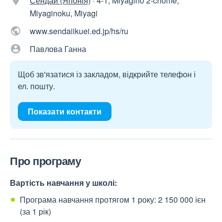
Сендай (Японія)
·
4-1, Miyagino 2-chome,
Miyaginoku, Miyagi
www.sendaiikuei.ed.jp/hs/ru
Павлова Ганна
Щоб зв'язатися із закладом, відкрийте телефон і
ел. пошту.
Показати контакти
Про програму
Вартість навчання у школі:
Програма навчання протягом 1 року: 2 150 000 ієн
(за 1 рік)