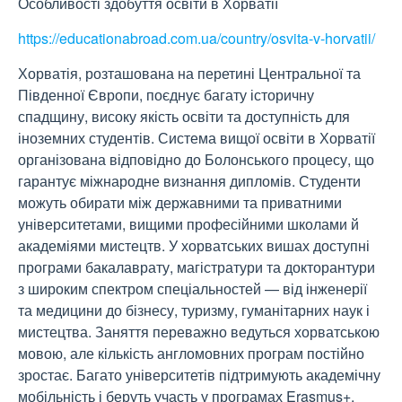
Особливості здобуття освіти в Хорватії
https://educationabroad.com.ua/country/osvita-v-horvatii/
Хорватія, розташована на перетині Центральної та
Південної Європи, поєднує багату історичну
спадщину, високу якість освіти та доступність для
іноземних студентів. Система вищої освіти в Хорватії
організована відповідно до Болонського процесу, що
гарантує міжнародне визнання дипломів. Студенти
можуть обирати між державними та приватними
університетами, вищими професійними школами й
академіями мистецтв. У хорватських вишах доступні
програми бакалаврату, магістратури та докторантури
з широким спектром спеціальностей — від інженерії
та медицини до бізнесу, туризму, гуманітарних наук і
мистецтва. Заняття переважно ведуться хорватською
мовою, але кількість англомовних програм постійно
зростає. Багато університетів підтримують академічну
мобільність і беруть участь у програмах Erasmus+.