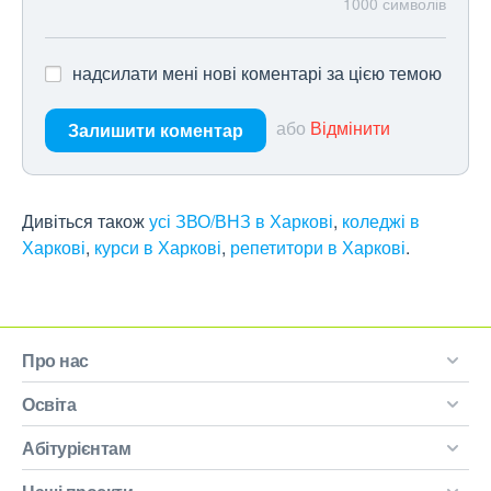
1000
символів
надсилати мені нові коментарі за цією темою
або
Відмінити
Залишити коментар
Дивіться також
усі ЗВО/ВНЗ в Харкові
,
коледжі в
Харкові
,
курси в Харкові
,
репетитори в Харкові
.
Про нас
Освіта
Абітурієнтам