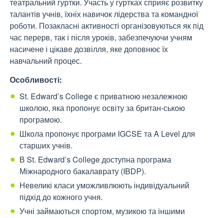
театральний гуртки. Участь у гуртках сприяє розвитку
талантів учнів, їхніх навичок лідерства та командної
роботи. Позакласні активності організовуються як під
час перерв, так і після уроків, забезпечуючи учням
насичене і цікаве дозвілля, яке доповнює їх
навчальний процес.
Особливості:
St. Edward’s College є приватною незалежною
школою, яка пропонує освіту за британ-ською
програмою.
Школа пропонує програми IGCSE та A Level для
старших учнів.
В St. Edward’s College доступна програма
Міжнародного бакалаврату (IBDP).
Невеликі класи уможливлюють індивідуальний
підхід до кожного учня.
Учні займаються спортом, музикою та іншими