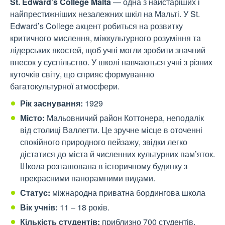
St. Edward’s College Malta
— одна з найстаріших і
найпрестижніших незалежних шкіл на Мальті. У St.
Edward’s College акцент робиться на розвитку
критичного мислення, міжкультурного розуміння та
лідерських якостей, щоб учні могли зробити значний
внесок у суспільство. У школі навчаються учні з різних
куточків світу, що сприяє формуванню
багатокультурної атмосфери.
Рік заснування:
1929
Місто:
Мальовничий район Коттонера, неподалік
від столиці Валлетти. Це зручне місце в оточенні
спокійного природного пейзажу, звідки легко
дістатися до міста й численних культурних пам’яток.
Школа розташована в історичному будинку з
прекрасними панорамними видами.
Статус:
міжнародна приватна бордингова школа
Вік учнів:
11 – 18 років.
Кількість студентів:
приблизно 700 студентів.