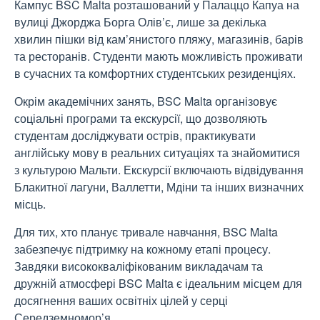
Кампус BSC Malta розташований у Палаццо Капуа на
вулиці Джорджа Борга Олів’є, лише за декілька
хвилин пішки від кам’янистого пляжу, магазинів, барів
та ресторанів. Студенти мають можливість проживати
в сучасних та комфортних студентських резиденціях.
Окрім академічних занять, BSC Malta організовує
соціальні програми та екскурсії, що дозволяють
студентам досліджувати острів, практикувати
англійську мову в реальних ситуаціях та знайомитися
з культурою Мальти. Екскурсії включають відвідування
Блакитної лагуни, Валлетти, Мдіни та інших визначних
місць.
Для тих, хто планує тривале навчання, BSC Malta
забезпечує підтримку на кожному етапі процесу.
Завдяки висококваліфікованим викладачам та
дружній атмосфері BSC Malta є ідеальним місцем для
досягнення ваших освітніх цілей у серці
Середземномор’я.