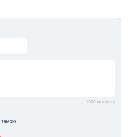
1000
символів
ю темою
и