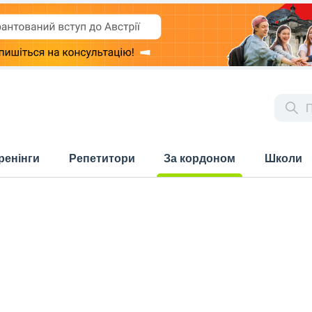
ренінги
Репетитори
За кордоном
Школи
(current)