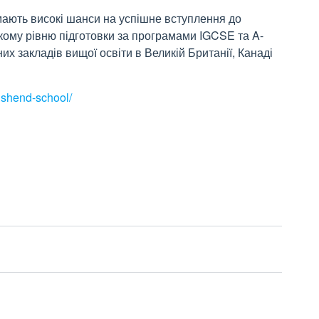
 мають високі шанси на успішне вступлення до
окому рівню підготовки за програмами IGCSE та A-
их закладів вищої освіти в Великій Британії, Канаді
wnshend-school/