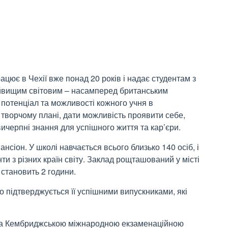
цює в Чехії вже понад 20 років і надає студентам з
 найвищим світовим – насамперед британським
 потенціал та можливості кожного учня в
 творчому плані, дати можливість проявити себе,
ичерпні знання для успішного життя та кар’єри.
сіон. У школі навчається всього близько 140 осіб, і
и з різних країн світу. Заклад рощташований у місті
 становить 2 години.
 підтверджується її успішними випускниками, які
ана Кембриджською міжнародною екзаменаційною