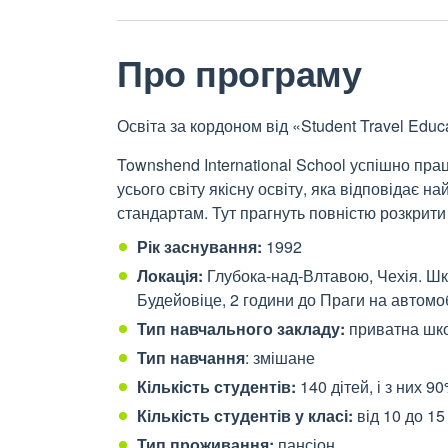
Про програму
Освіта за кордоном від «Student Travel Educ
Townshend International School успішно прац
усього світу якісну освіту, яка відповідає
стандартам. Тут прагнуть повністю розкрити
Рік заснування:
1992
Локація:
Глубока-над-Влтавою, Чехія. Шко
Будейовіце, 2 години до Праги на автомоб
Тип навчального закладу:
п
риватна шк
Тип навчання
: змішане
Кількість студентів:
140 дітей, і з них 9
Кількість студентів у класі:
від 10 до 15
Тип проживання:
пансіон