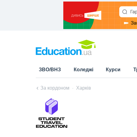
ЗВО/ВНЗ
Коледжі
Курси
Т
За кордоном
Харків