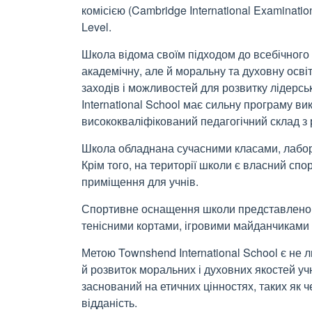
комісією (Cambridge International Examinati
Level.
Школа відома своїм підходом до всебічного 
академічну, але й моральну та духовну осв
заходів і можливостей для розвитку лідерсь
International School має сильну програму ви
висококваліфікований педагогічний склад з р
Школа обладнана сучасними класами, лабора
Крім того, на території школи є власний сп
приміщення для учнів.
Спортивне оснащення школи представлено
тенісними кортами, ігровими майданчиками 
Метою Townshend International School є не 
й розвиток моральних і духовних якостей уч
заснований на етичних цінностях, таких як че
відданість.