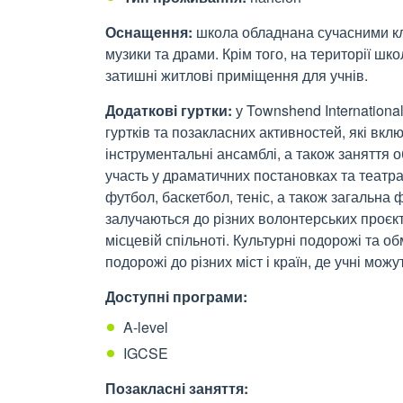
Оснащення:
школа обладнана сучасними кл
музики та драми. Крім того, на території шк
затишні житлові приміщення для учнів.
Додаткові гуртки:
у Townshend Internationa
гуртків та позакласних активностей, які вкл
інструментальні ансамблі, а також заняття 
участь у драматичних постановках та театрал
футбол, баскетбол, теніс, а також загальна ф
залучаються до різних волонтерських проєкт
місцевій спільноті. Культурні подорожі та о
подорожі до різних міст і країн, де учні мо
Доступні програми:
A-level
IGCSE
Позакласні заняття: