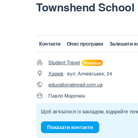
Townshend School
Контакти
Опис програми
Залишити к
Student Travel
Харків
·
вул. Алчевських, 24
educationabroad.com.ua
Павло Марочкін
Щоб зв'язатися із закладом, відкрийте тел
Показати контакти