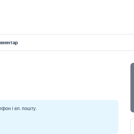
оментар
ефон і ел. пошту.