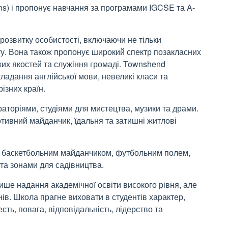
ons) і пропонує навчання за програмами IGCSE та A-
розвитку особистості, включаючи не тільки
іту. Вона також пропонує широкий спектр позакласних
ких якостей та служіння громаді. Townshend
кладання англійської мови, невеликі класи та
ізних країн.
торіями, студіями для мистецтва, музики та драми.
ортивний майданчик, їдальня та затишні житлові
 баскетбольним майданчиком, футбольним полем,
та зонами для садівництва.
лише надання академічної освіти високого рівня, але
нів. Школа прагне виховати в студентів характер,
сть, повага, відповідальність, лідерство та