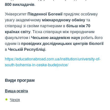
800 викладачів
.
Університет
Південної Богемії
приділяє особливу
увагу академічному
міжнародному обміну
та
співпраці зі своїми партнерами в
більш ніж 70
країнах світу
. Тісна співпраця між природничим
факультетом і
Чеською академією наук
робить його
одним із
провідних дослідницьких центрів біології
в
Чеській Республіці
.
https://educationabroad.com.ua/institution/university-of-
south-bohemia-in-ceske-budejovice/
Види програм
Вища освіта
Чехія