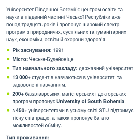
Університет Південної Богемії є центром освіти та
науки в південній частині Чеської Республіки вже
понад тридцять років і пропонує широкий спектр
програм з природничих, суспільних та гуманітарних
наук, економіки, освіти й охорони здоров’я.
Рік заснування:
1991
Місто:
Чеське-Будейовіце
Тип навчального закладу:
д
ержавний університет
13 000+
студентів навчаються в університеті та
задоволені навчанням.
200+
бакалаврських, магістерських і докторських
програм пропонує
University of South Bohemia
.
з
450+
університетами в усьому світі STU підтримує
тісну співпрацю, а також пропонує багато
можливостей обміну.
Тип проживання: