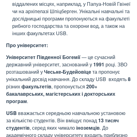
віддалених місцях, наприклад, у Папуа-Новій Гвінеї
чи на архіпелазі Шпіцберген. Унікальні навчальні та
дослідницькі програми пропонуються на факультеті
рибного господарства та охорони вод, а також на
інших факультетах USB.
Про університет:
Університет Південної Богемії
— це сучасний
державний університет, заснований у
1991
році. ЗВО
розташований у
Чеське-Будейовіце
та пропонує
унікальний досвід навчання. До складу USB входять
8
різних
факультетів
, пропонується
200+
бакалаврських, магістерських і докторських
програм
.
USB
вважається середньою навчальною установою
за кількістю студентів. Він вміщує понад
13 тисяч
студентів
, серед яких чимало
іноземців
. До
академічного складу університету входить приблизно