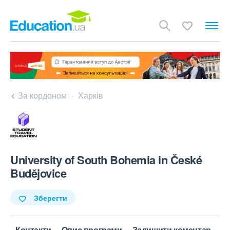
За кордоном
Харків
University of South Bohemia in České
Budějovice
Зберегти
Контакти
Опис програми
Залишити коментар