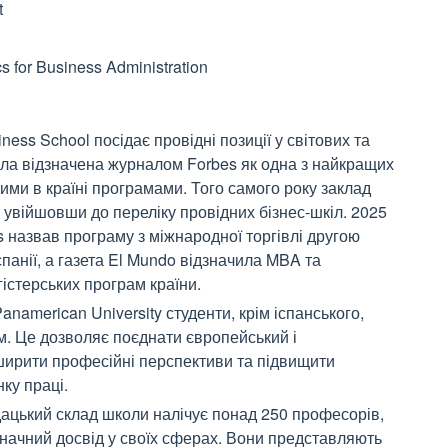
t
cs for Business Administration
ness School посідає провідні позиції у світових та
ула відзначена журналом Forbes як одна з найкращих
шими в країні програмами. Того самого року заклад
 увійшовши до переліку провідних бізнес-шкіл. 2025
s назвав програму з міжнародної торгівлі другою
анії, а газета El Mundo відзначила MBA та
істерських програм країни.
anamerican University студенти, крім іспанського,
. Це дозволяє поєднати європейський і
ширити професійні перспективи та підвищити
ку праці.
дацький склад школи налічує понад 250 професорів,
 значний досвід у своїх сферах. Вони представляють