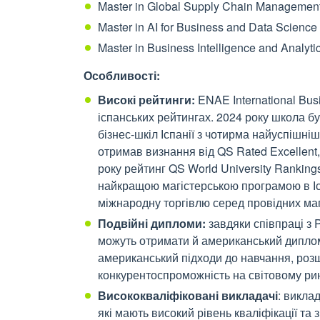
Master in Global Supply Chain Managemen
Master in AI for Business and Data Science
Master in Business Intelligence and Analyti
Особливості:
Високі рейтинги:
ENAE International Busi
іспанських рейтингах. 2024 року школа б
бізнес-шкіл Іспанії з чотирма найуспішні
отримав визнання від QS Rated Excellent,
року рейтинг QS World University Ranking
найкращою магістерською програмою в Ісп
міжнародну торгівлю серед провідних маг
Подвійні дипломи:
завдяки співпраці з P
можуть отримати й американський диплом
американський підходи до навчання, роз
конкурентоспроможність на світовому рин
Висококваліфіковані викладачі
: викла
які мають високий рівень кваліфікації та