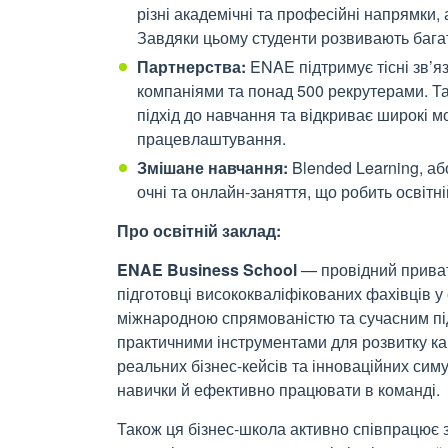
різні академічні та професійні напрямки, 
Завдяки цьому студенти розвивають бага
Партнерства:
ENAE підтримує тісні зв’яз
компаніями та понад 500 рекрутерами. Т
підхід до навчання та відкриває широкі м
працевлаштування.
Змішане навчання:
Blended Learning, а
очні та онлайн-заняття, що робить освітн
Про освітній заклад:
ENAE Business School
— провідний приватн
підготовці висококваліфікованих фахівців у
міжнародною спрямованістю та сучасним під
практичними інструментами для розвитку ка
реальних бізнес-кейсів та інноваційних сим
навички й ефективно працювати в команді.
Також ця бізнес-школа активно співпрацює 