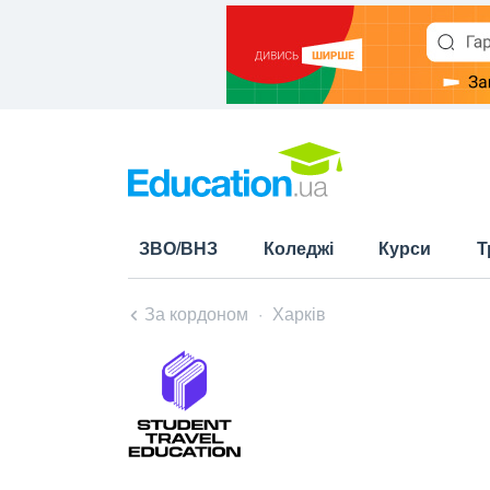
ЗВО/ВНЗ
Коледжі
Курси
Т
За кордоном
Харків