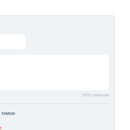
1000
символів
ю темою
и