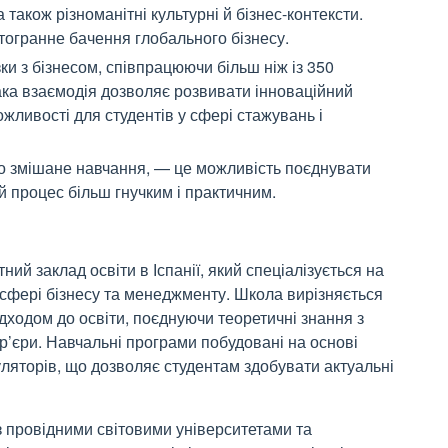
а також різноманітні культурні й бізнес-контексти.
тогранне бачення глобального бізнесу.
ки з бізнесом, співпрацюючи більш ніж із 350
ака взаємодія дозволяє розвивати інноваційний
ожливості для студентів у сфері стажувань і
бо змішане навчання, — це можливість поєднувати
ій процес більш гнучким і практичним.
ий заклад освіти в Іспанії, який спеціалізується на
 сфері бізнесу та менеджменту. Школа вирізняється
ходом до освіти, поєднуючи теоретичні знання з
р’єри. Навчальні програми побудовані на основі
уляторів, що дозволяє студентам здобувати актуальні
з провідними світовими університетами та