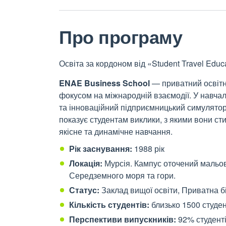
Про програму
Освіта за кордоном від «Student Travel Educ
ENAE Business School
— приватний освітні
фокусом на міжнародній взаємодії. У навча
та інноваційний підприємницький симулятор,
показує студентам виклики, з якими вони сти
якісне та динамічне навчання.
Рік заснування:
1988 рік
Локація:
Мурсія. Кампус оточений маль
Середземного моря та гори.
Статус:
Заклад вищої освіти,
Приватна б
Кількість студентів:
близько 1500 студен
Перспективи випускників:
92% студенті