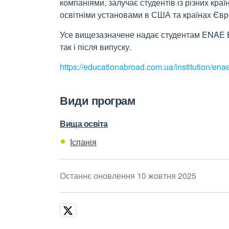
компаніями, залучає студентів із різних краї
освітніми установами в США та країнах Євр
Усе вищезазначене надає студентам ENAE Bu
так і після випуску.
https://educationabroad.com.ua/institution/ena
Види програм
Вища освіта
Іспанія
Останнє оновлення 10 жовтня 2025