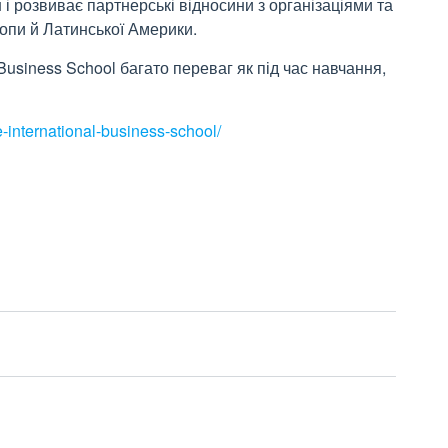
н і розвиває партнерські відносини з організаціями та
опи й Латинської Америки.
siness School багато переваг як під час навчання,
e-international-business-school/