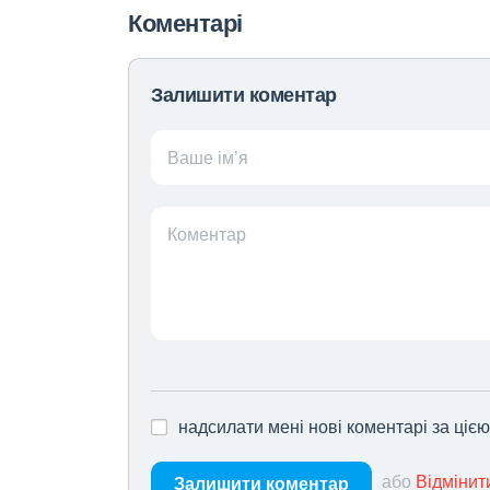
Коментарі
Залишити коментар
Ваше ім’я
Коментар
надсилати мені нові коментарі за ціє
або
Відмінит
Залишити коментар