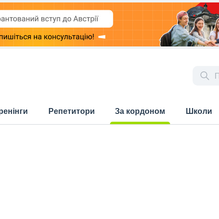
ренінги
Репетитори
За кордоном
Школи
(current)