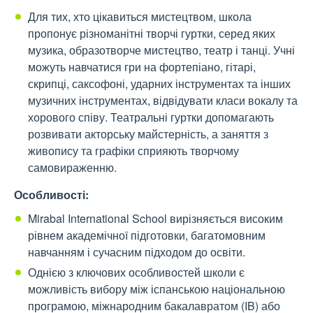
Для тих, хто цікавиться мистецтвом, школа
пропонує різноманітні творчі гуртки, серед яких
музика, образотворче мистецтво, театр і танці. Учні
можуть навчатися гри на фортепіано, гітарі,
скрипці, саксофоні, ударних інструментах та інших
музичних інструментах, відвідувати класи вокалу та
хорового співу. Театральні гуртки допомагають
розвивати акторську майстерність, а заняття з
живопису та графіки сприяють творчому
самовираженню.
Особливості:
Mirabal International School вирізняється високим
рівнем академічної підготовки, багатомовним
навчанням і сучасним підходом до освіти.
Однією з ключових особливостей школи є
можливість вибору між іспанською національною
програмою, міжнародним бакалавратом (IB) або