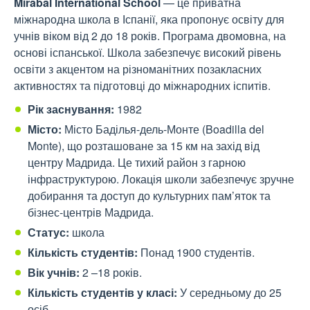
Mirabal International School
— це приватна
міжнародна школа в Іспанії, яка пропонує освіту для
учнів віком від 2 до 18 років. Програма двомовна, на
основі іспанської. Школа забезпечує високий рівень
освіти з акцентом на різноманітних позакласних
активностях та підготовці до міжнародних іспитів.
Рік заснування:
1982
Місто:
Місто Баділья-дель-Монте (Boadilla del
Monte), що розташоване за 15 км на захід від
центру Мадрида. Це тихий район з гарною
інфраструктурою. Локація школи забезпечує зручне
добирання та доступ до культурних пам’яток та
бізнес-центрів Мадрида.
Статус:
школа
Кількість студентів:
Понад 1900 студентів.
Вік учнів:
2 –18 років.
Кількість студентів у класі:
У середньому до 25
осіб.