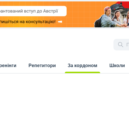
ренінги
Репетитори
За кордоном
Школи
(current)