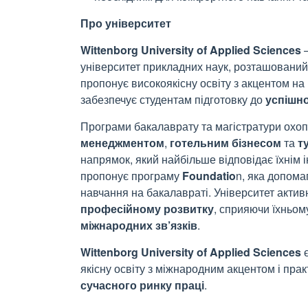
Про університет
Wittenborg
University
of
Applied
Sciences
університет прикладних наук, розташований
пропонує високоякісну освіту з акцентом на
забезпечує студентам підготовку до
успішно
Програми бакалаврату та магістратури охопл
менеджментом
,
готельним
бізнесом
та
т
напрямок, який найбільше відповідає їхнім 
пропонує програму
Foundatio
n,
яка допомаг
навчання на бакалавраті. Університет активн
професійному розвитку
, сприяючи їхньо
міжнародних зв’язків
.
Wittenborg
University
of
Applied
Sciences
якісну освіту з міжнародним акцентом і пр
сучасного ринку праці
.