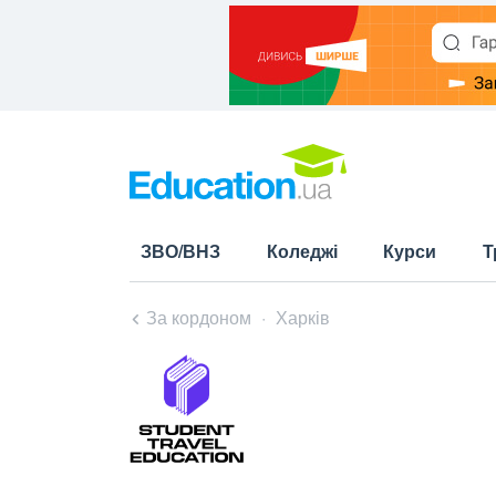
ЗВО/ВНЗ
Коледжі
Курси
Т
За кордоном
Харків