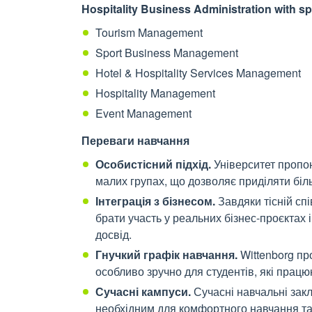
Hospitality Business Administration with spe
Tourism Management
Sport Business Management
Hotel & Hospitality Services Management
Hospitality Management
Event Management
Переваги
навчання
Особистісний підхід.
Університет пропон
малих групах, що дозволяє приділяти біл
Інтеграція з бізнесом.
Завдяки тісній сп
брати участь у реальних бізнес-проєктах
досвід.
Гнучкий графік навчання.
Wittenborg пр
особливо зручно для студентів, які працю
Сучасні кампуси.
Сучасні навчальні зак
необхідним для комфортного навчання та