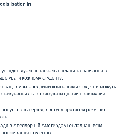
cialisation in
ує індивідуальні навчальні плани та навчання в
ьше уваги кожному студенту.
івпраці з міжнародними компаніями студенти можуть
 і стажуваннях та отримувати цінний практичний
опонує шість періодів вступу протягом року, що
ють.
лади в Апелдорні й Амстердамі обладнані всім
 проживання студентів.