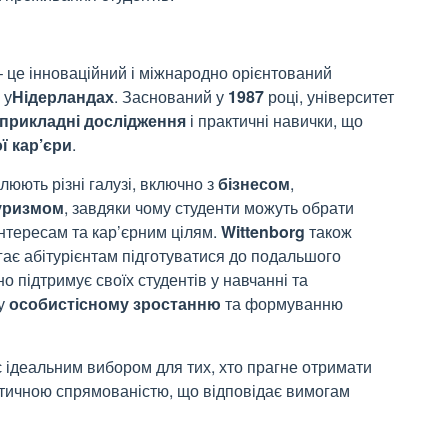
– це інноваційний і міжнародно орієнтований
 у
Нідерландах
. Заснований у
1987
році, університет
прикладні дослідження
і практичні навички, що
ї кар’єри
.
юють різні галузі, включно з
бізнесом
,
уризм
ом
, завдяки чому студенти можуть обрати
інтересам та кар’єрним цілям
.
Wittenborg
також
ає абітурієнтам підготуватися до подальшого
о підтримує своїх студентів у навчанні та
му
особистісному зростанню
та формуванню
є ідеальним вибором для тих, хто прагне отримати
актичною спрямованістю, що відповідає вимогам