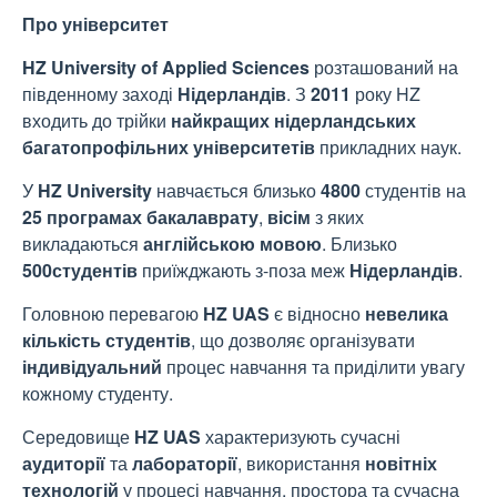
Про університет
HZ University of Applied Sciences
розташований на
південному заході
Нідерландів
. З
2011
року HZ
входить до трійки
найкращих
нідерландських
багатопрофільних
університетів
прикладних наук.
У
HZ University
навчається близько
4800
студентів на
25 програмах бакалаврату
,
вісім
з яких
викладаються
англійською мовою
. Близько
500
студентів
приїжджають з-поза меж
Нідерландів
.
Головною перевагою
HZ UAS
є відносно
невелика
кількість студентів
, що дозволяє організувати
індивідуальний
процес навчання та приділити увагу
кожному студенту.
Середовище
HZ UAS
характеризують сучасні
аудиторії
та
лабораторії
, використання
новітніх
технологій
у процесі навчання, простора та сучасна