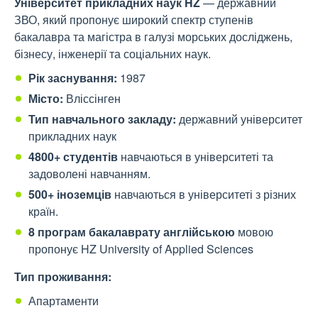
Університет прикладних наук HZ
— державний
ЗВО, який пропонує широкий спектр ступенів
бакалавра та магістра в галузі морських досліджень,
бізнесу, інженерії та соціальних наук.
Рік заснування:
1987
Місто:
Вліссінген
Тип навчального закладу:
д
ержавний університет
прикладних наук
4800+ студентів
навчаються в університеті та
задоволені навчанням.
500+ іноземців
навчаються в університеті з різних
країн.
8 програм бакалаврату англійською
мовою
пропонує HZ University of Applied Sciences
Тип проживання:
Апартаменти