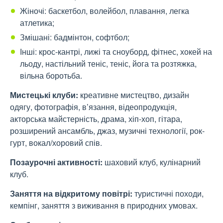
Жіночі: баскетбол, волейбол, плавання, легка
атлетика;
Змішані: бадмінтон, софтбол;
Інші: крос-кантрі, лижі та сноуборд, фітнес, хокей на
льоду, настільний теніс, теніс, йога та розтяжка,
вільна боротьба.
Мистецькі клуби:
креативне мистецтво, дизайн
одягу, фотографія, в’язання, відеопродукція,
акторська майстерність, драма, хіп-хоп, гітара,
розширений ансамбль, джаз, музичні технології, рок-
гурт, вокал/хоровий спів.
Позаурочні активності:
шаховий клуб, кулінарний
клуб.
Заняття на відкритому повітрі:
туристичні походи,
кемпінг, заняття з виживання в природних умовах.