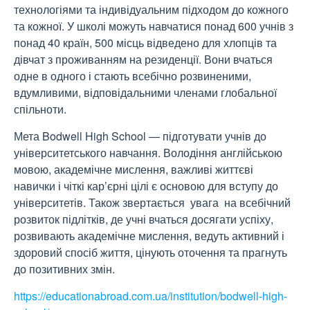
технологіями та індивідуальним підходом до кожного
та кожної. У школі можуть навчатися понад 600 учнів з
понад 40 країн, 500 місць відведено для хлопців та
дівчат з проживанням на резиденції. Вони вчаться
одне в одного і стають всебічно розвиненими,
вдумливими, відповідальними членами глобальної
спільноти.
Мета Bodwell High School — підготувати учнів до
університетського навчання. Володіння англійською
мовою, академічне мислення, важливі життєві
навички і чіткі кар’єрні цілі є основою для вступу до
університетів. Також звертається увага на всебічний
розвиток підлітків, де учні вчаться досягати успіху,
розвивають академічне мислення, ведуть активний і
здоровий спосіб життя, цінують оточення та прагнуть
до позитивних змін.
https://educationabroad.com.ua/institution/bodwell-high-