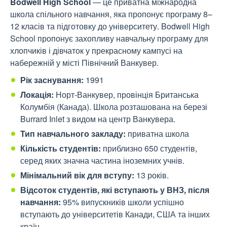
Bodwell High School
— це приватна міжнародна
школа спільного навчання, яка пропонує програму 8–
12 класів та підготовку до університету. Bodwell High
School пропонує захопливу навчальну програму для
хлопчиків і дівчаток у прекрасному кампусі на
набережній у місті Північний Ванкувер.
Рік заснування:
1991
Локація:
Норт-Ванкувер, провінція Британська
Колумбія (Канада). Школа розташована на березі
Burrard Inlet з видом на центр Ванкувера.
Тип навчального закладу:
п
риватна школа
Кількість студентів:
приблизно 650 студентів,
серед яких значна частина іноземних учнів.
Мінімальний вік для вступу:
13 років.
Відсоток студентів, які вступають у ВНЗ, після
навчання:
95% випускників школи успішно
вступають до університетів Канади, США та інших
країн.