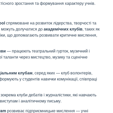
тісного зростання та формування характеру учнів.
ool
спрямоване на розвиток лідерства, творчості та
і можуть долучатися до
академічних клубів
, таких як
іки, що допомагають розвивати критичне мислення,
иви
— працюють театральний гурток, музичний і
ої таланти через мистецтво, музику та сценічне
ціальним клубам
, серед яких — клуб волонтерів,
ормують у студентів навички комунікації, співпраці
, зокрема клуби дебатів і журналістики, які навчають
виступам і аналітичному письму.
ram
розвиває підприємницьке мислення — учні