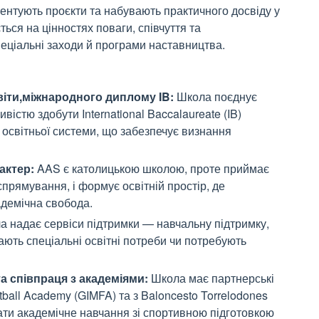
ентують проєкти та набувають практичного досвіду у
ься на цінностях поваги, співчуття та
пеціальні заходи й програми наставництва.
іти,міжнародного диплому IB:
Школа поєднує
істю здобути International Baccalaureate (IB)
 освітньої системи, що забезпечує визнання
актер:
AAS є католицькою школою, проте приймає
 спрямування, і формує освітній простір, де
адемічна свобода.
 надає сервіси підтримки — навчальну підтримку,
мають спеціальні освітні потреби чи потребують
а співпраця з академіями:
Школа має партнерські
otball Academy (GIMFA) та з Baloncesto Torrelodones
ати академічне навчання зі спор­тивною підготовкою