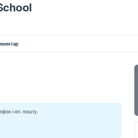
School
оментар
ефон і ел. пошту.