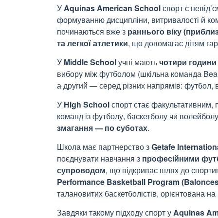
У
Aquinas American School
спорт є невід’
формуванню дисципліни, витривалості й ко
починаються вже з
раннього віку (приблиз
та легкої атлетики
, що допомагає дітям га
У
Middle School
учні мають
чотири години
вибору між футболом (шкільна команда Bears
а другий — серед різних напрямів: футбол, в
У
High School
спорт стає факультативним,
команд із футболу, баскетболу чи волейбол
змагання — по суботах
.
Школа має партнерство з
Getafe Internatio
поєднувати навчання з
професійними фут
супроводом
, що відкриває шлях до спортив
Performance Basketball Program (Balonces
талановитих баскетболістів, орієнтована на
Завдяки такому підходу спорт у
Aquinas Am