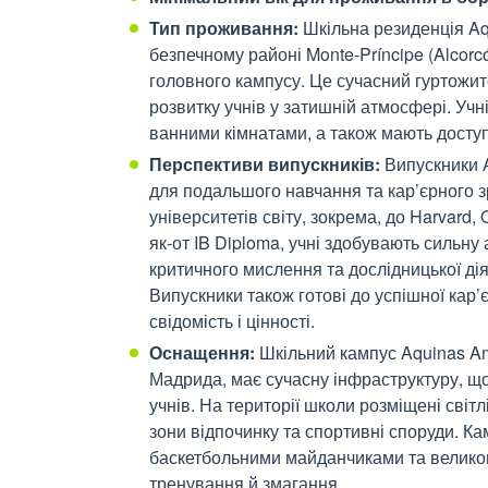
Тип проживання:
Шкільна резиденція Aq
безпечному районі Monte-Príncipe (Alcorc
головного кампусу. Це сучасний гуртожи
розвитку учнів у затишній атмосфері. Учн
ванними кімнатами, а також мають доступ
Перспективи випускників:
Випускники A
для подальшого навчання та кар’єрного з
університетів світу, зокрема, до Harvard,
як-от IB Diploma, учні здобувають сильну
критичного мислення та дослідницької дія
Випускники також готові до успішної кар
свідомість і цінності.
Оснащення:
Шкільний кампус Aquinas Am
Мадрида, має сучасну інфраструктуру, що
учнів. На території школи розміщені світлі
зони відпочинку та спортивні споруди. 
баскетбольними майданчиками та велико
тренування й змагання.