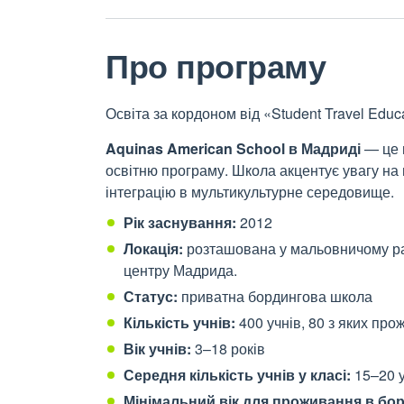
Про програму
Освіта за кордоном від «Student Travel Educ
Aquinas American School в Мадриді
— це 
освітню програму. Школа акцентує увагу на 
інтеграцію в мультикультурне середовище.
Рік заснування:
2012
Локація:
розташована у мальовничому ра
центру Мадрида.
Статус:
п
риватна
бордингова школа
Кількість учнів:
400 учнів, 80 з яких пр
Вік учнів:
3–18 років
Середня кількість учнів у класі:
15–20 
Мінімальний вік для проживання в бо