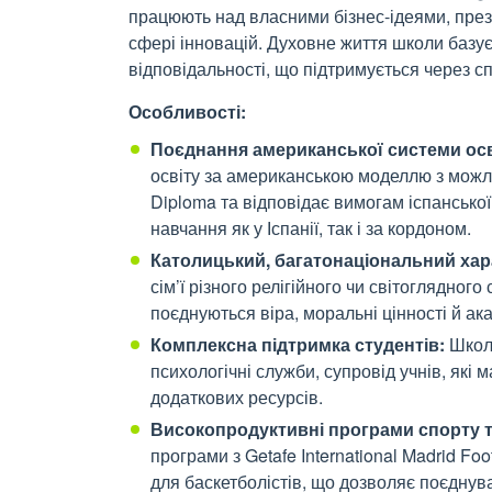
працюють над власними бізнес-ідеями, през
сфері інновацій. Духовне життя школи базуєт
відповідальності, що підтримується через с
Особливості:
Поєднання американської системи осв
освіту за американською моделлю з можлив
Diploma та відповідає вимогам іспанської
навчання як у Іспанії, так і за кордоном.
Католицький, багатонаціональний хар
сім’ї різного релігійного чи світоглядного
поєднуються віра, моральні цінності й ак
Комплексна підтримка студентів:
Школа
психологічні служби, супровід учнів, які 
додаткових ресурсів.
Високопродуктивні програми спорту т
програми з Getafe International Madrid Fo
для баскетболістів, що дозволяє поєднув