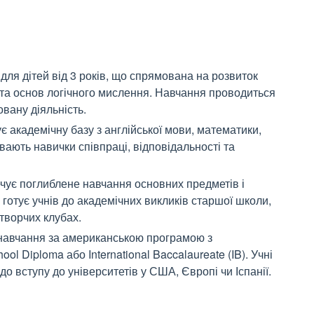
для дітей від 3 років, що спрямована на розвиток
 та основ логічного мислення. Навчання проводиться
овану діяльність.
 академічну базу з англійської мови, математики,
вають навички співпраці, відповідальності та
чує поглиблене навчання основних предметів і
готує учнів до академічних викликів старшої школи,
 творчих клубах.
 навчання за американською програмою з
l Diploma або International Baccalaureate (IB). Учні
о вступу до університетів у США, Європі чи Іспанії.