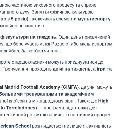
ємною частиною виховного процесу та сприяє
мандного духу. Заняття фізичною культурою
но з 5 років)
і включають елементи
мультиспорту
рмонійно розвиватися.
 фізкультури на тиждень
. Один день присвячений
, що бере участь у лізі Pozuelo) або мультиспортом,
олейбол, баскетбол чи теніс.
 проте старшокласники можуть приєднуватися до
у. Тренування проходять
двічі на тиждень
, а
ігри та
nal Madrid Football Academy (GIMFA)
, де учні можуть
больними тренуваннями та академічним
ної кар’єри на міжнародному рівні. Також діє
High
to Torrelodones)
— програма підготовки для
 інтенсивний розвиток навичок і спортивний прогрес.
erican School
розглядається не лише як активність