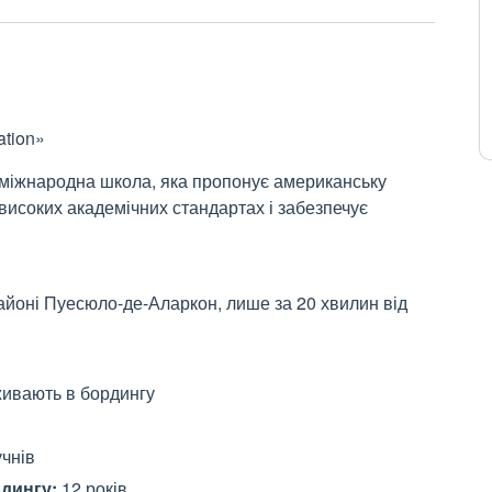
ation»
міжнародна школа, яка пропонує американську
високих академічних стандартах і забезпечує
йоні Пуесюло-де-Аларкон, лише за 20 хвилин від
оживають в бордингу
учнів
рдингу:
12 років