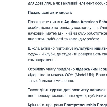
для дозвілля, а як важливий елемент особис
Позакласні активності:
Позакласне життя в
Aquinas American Sch
особистісного потенціалу кожного учня. Учн
науковий, математичний чи клуб робототехн
аналітичні здібності та командну роботу.
Школа активно підтримує
культурні ініціат
художній клуби, де студенти розкривають св
самовираження.
Особливу увагу приділено
лідерським і со
лідерства та модель ООН (Model UN). Вони ф
та глобального мислення.
Також діють
гуртки для розвитку навичок
впевненому висловленню думок, публічним 
Крім того, програма
Entrepreneurship Prog