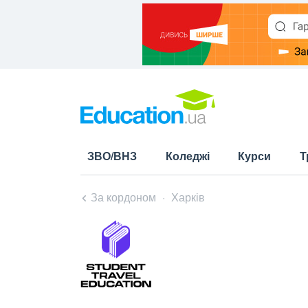
ЗВО/ВНЗ
Коледжі
Курси
Т
За кордоном
Харків