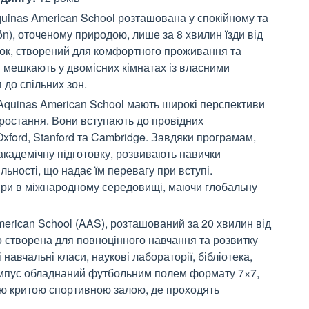
uinas American School розташована у спокійному та
ón), оточеному природою, лише за 8 хвилин їзди від
ток, створений для комфортного проживання та
і мешкають у двомісних кімнатах із власними
 до спільних зон.
quinas American School мають широкі перспективи
ростання. Вони вступають до провідних
 Oxford, Stanford та Cambridge. Завдяки програмам,
 академічну підготовку, розвивають навички
льності, що надає їм перевагу при вступі.
’єри в міжнародному середовищі, маючи глобальну
erican School (AAS), розташований за 20 хвилин від
 створена для повноцінного навчання та розвитку
 навчальні класи, наукові лабораторії, бібліотека,
Кампус обладнаний футбольним полем формату 7×7,
ю критою спортивною залою, де проходять