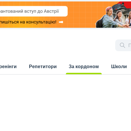
ренінги
Репетитори
За кордоном
Школи
(current)