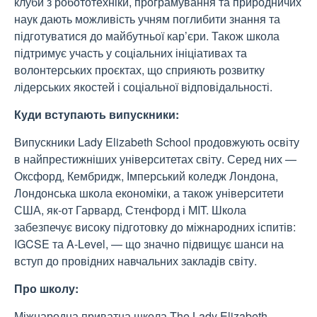
клуби з робототехніки, програмування та природничих
наук дають можливість учням поглибити знання та
підготуватися до майбутньої кар’єри. Також школа
підтримує участь у соціальних ініціативах та
волонтерських проєктах, що сприяють розвитку
лідерських якостей і соціальної відповідальності.
Куди вступають випускники:
Випускники Lady Elizabeth School продовжують освіту
в найпрестижніших університетах світу. Серед них —
Оксфорд, Кембридж, Імперський коледж Лондона,
Лондонська школа економіки, а також університети
США, як-от Гарвард, Стенфорд і MIT. Школа
забезпечує високу підготовку до міжнародних іспитів:
IGCSE та A-Level, — що значно підвищує шанси на
вступ до провідних навчальних закладів світу.
Про школу:
Міжнародна приватна школа The Lady Elizabeth