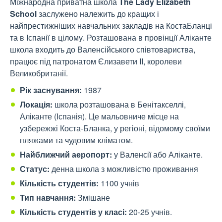
Міжнародна приватна школа
The Lady Elizabeth
School
заслужено належить до кращих і
найпрестижніших навчальних закладів на КостаБланці
та в Іспанії в цілому. Розташована в провінції Аліканте
школа входить до Валенсійського співтовариства,
працює під патронатом Єлизавети II, королеви
Великобританії.
Рік заснування:
1987
Локація:
школа розташована в Бенітакселлі,
Аліканте (Іспанія). Це мальовниче місце на
узбережжі Коста-Бланка, у регіоні, відомому своїми
пляжами та чудовим кліматом.
Найближчий аеропорт:
у Валенсії або Аліканте.
Статус:
денна школа з можливістю проживання
Кількість студентів:
1100 учнів
Тип навчання:
Змішане
Кількість студентів у класі:
20-25 учнів.