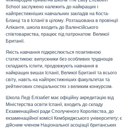
School заслужено належить до найкращих і
найпрестижніших навчальних закладів на Коста-
Бланці та в Іспанії в цілому. Розташована в провінції
Аліканте, школа входить до Валенсійського
співтовариства, працює під патронатом Великої
Британії.
Якість навчання підкреслюється позитивною
статистикою: випускники без особливих труднощів
складають іспити, продовжують навчання в
найкращих вишах Іспанії, Великої Британії та всього
світу, навіть на найпрестижніших факультетах та
рейтингових спеціальностях з великим конкурсом.
Школа Леді Елізабет має офіційну акредитацію від
Міністерства освіти Іспанії, входить до складу
Екзаменаційної ради Сполученого Королівства, до
екзаменаційної комісії Кембриджського університету; є
дійсним членом Національної асоціації британських