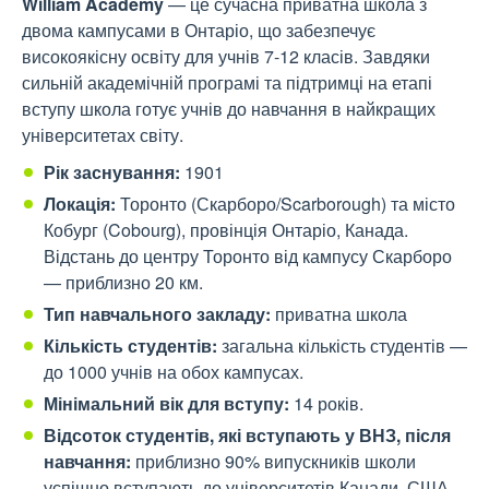
William Academy
— це сучасна приватна школа з
двома кампусами в Онтаріо, що забезпечує
високоякісну освіту для учнів 7-12 класів. Завдяки
сильній академічній програмі та підтримці на етапі
вступу школа готує учнів до навчання в найкращих
університетах світу.
Рік заснування:
1901
Локація:
Торонто (Скарборо/Scarborough) та місто
Кобург (Cobourg), провінція Онтаріо, Канада.
Відстань до центру Торонто від кампусу Скарборо
— приблизно 20 км.
Тип навчального закладу:
приватна школа
Кількість студентів:
загальна кількість студентів —
до 1000 учнів на обох кампусах.
Мінімальний вік для вступу:
14 років.
Відсоток студентів, які вступають у ВНЗ, після
навчання:
приблизно 90% випускників школи
успішно вступають до університетів Канади, США