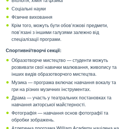
Біологія, хімія та фізика
Соціальні науки
Фізичне виховання
Крім того, можуть бути обов’язкові предмети,
пов’язані з іншими галузями залежно від
спеціалізації програми.
Спортивні/творчі секції:
Образотворче мистецтво — студенти можуть
розвивати свої навички малювання, живопису та
інших видів образотворчого мистецтва.
Музика — програма включає навчання вокалу та
гри на різних музичних інструментах.
Драма — участь у театральних постановках та
навчання акторської майстерності.
Фотографія — навчання основ фотографії та
обробки зображень.
Атлетична програма William Academy націлена на