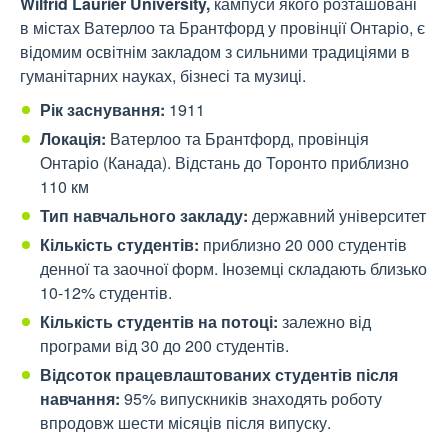
Wilfrid Laurier University,
кампуси якого розташовані
в містах Ватерлоо та Брантфорд у провінції Онтаріо, є
відомим освітнім закладом з сильними традиціями в
гуманітарних науках, бізнесі та музиці.
Рік заснування:
1911
Локація:
Ватерлоо та Брантфорд, провінція
Онтаріо (Канада). Відстань до Торонто приблизно
110 км
Тип навчального закладу:
державний університет
Кількість студентів:
приблизно 20 000 студентів
денної та заочної форм. Іноземці складають близько
10-12% студентів.
Кількість студентів на потоці:
залежно від
програми від 30 до 200 студентів.
Відсоток працевлаштованих студентів після
навчання:
95% випускників знаходять роботу
впродовж шести місяців після випуску.