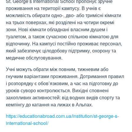
St. George’s International School пропонує зручне
проживання на території кампусу. В учнів є
можливість обирати одно-, дво- або тримісні кімнати
на трьох поверхах, які розділені на чотири окремі
зони. Нові кімнати обладнані власним душем і
туалетом, а також сучасною спільною кімнатою для
відпочинку. На кампусі постійно проживає персонал,
який забезпечує цілодобову підтримку, охорону та
медичне обслуговування.
Учні можуть обрати між повним, тижневим або
гнучким варіантами проживання. Дотримання правил
і розпорядку є обов’язковим, а час на підготовку до
уроків суворо контролюється. Вихідні сповнені
захопливих активностей: від водних видів спорту та
кемпінгу до катання на лижах в Альпах.
https://educationabroad.com.ua/institution/st-george-s-
international-school/