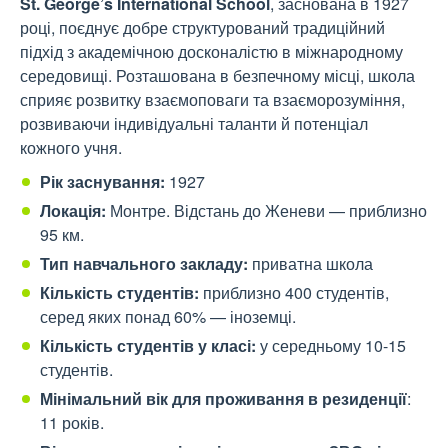
St. George’s International School
, заснована в 1927
році, поєднує добре структурований традиційний
підхід з академічною досконалістю в міжнародному
середовищі. Розташована в безпечному місці, школа
сприяє розвитку взаємоповаги та взаєморозуміння,
розвиваючи індивідуальні таланти й потенціал
кожного учня.
Рік заснування:
1927
Локація:
Монтре. Відстань до Женеви — приблизно
95 км.
Тип навчального закладу:
приватна школа
Кількість студентів:
приблизно 400 студентів,
серед яких понад 60% — іноземці.
Кількість студентів у класі:
у середньому 10-15
студентів.
Мінімальний вік для проживання в резиденції
:
11 років.