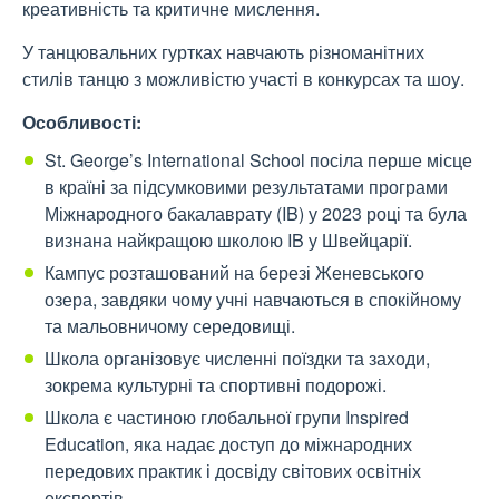
креативність та критичне мислення.
У танцювальних гуртках навчають різноманітних
стилів танцю з можливістю участі в конкурсах та шоу.
Особливості:
St. George’s International School посіла перше місце
в країні за підсумковими результатами програми
Міжнародного бакалаврату (IB) у 2023 році та була
визнана найкращою школою IB у Швейцарії.
Кампус розташований на березі Женевського
озера, завдяки чому учні навчаються в спокійному
та мальовничому середовищі.
Школа організовує численні поїздки та заходи,
зокрема культурні та спортивні подорожі.
Школа є частиною глобальної групи Inspired
Education, яка надає доступ до міжнародних
передових практик і досвіду світових освітніх
експертів.