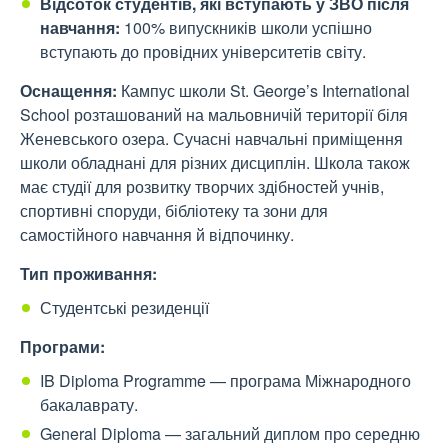
Відсоток студентів, які вступають у ЗВО після
навчання:
100% випускників школи успішно
вступають до провідних університетів світу.
Оснащення:
Кампус школи St. George’s International
School розташований на мальовничій території біля
Женевського озера. Сучасні навчальні приміщення
школи обладнані для різних дисциплін. Школа також
має студії для розвитку творчих здібностей учнів,
спортивні споруди, бібліотеку та зони для
самостійного навчання й відпочинку.
Тип проживання:
Студентські резиденції
Програми:
IB Diploma Programme — програма Міжнародного
бакалаврату.
General Diploma — загальний диплом про середню