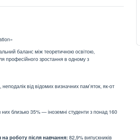
ation»
кальний баланс між теоретичною освітою,
я професійного зростання в одному з
 неподалік від відомих визначних пам’яток, як-от
з них близько 35% — іноземні студенти з понад 160
 на роботу після навчання:
82,9% випускників