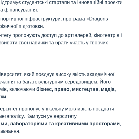
ідтримує студентські стартапи та інноваційні проєкти
та фінансування.
спортивної інфраструктури, програма «Dragons
фізичної підготовки.
тету пропонують доступ до артгалерей, кінотеатрів і
звивати свої навички та брати участь у творчих
верситет, який поєднує високу якість академічної
авчання та багатокультурним середовищем. Його
мів, включаючи
бізнес, право, мистецтва, медіа,
уки
.
ерситет пропонує унікальну можливість поєднати
мегаполісу. Кампуси університету
ми, лабораторіями та креативними просторами
,
авчання.