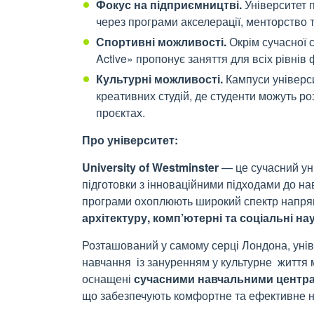
Фокус на підприємництві.
Університет п
через програми акселерації, менторство 
Спортивні можливості.
Окрім сучасної 
Active» пропонує заняття для всіх рівнів 
Культурні можливості.
Кампуси універси
креативних студій, де студенти можуть ро
проєктах
.
Про університет:
University of Westminster
— це сучасний уні
підготовки з інноваційними підходами до н
програми охоплюють широкий спектр напря
архітектуру, комп’ютерні та соціальні на
Розташований у самому серці Лондона, унів
навчання із зануренням у культурне життя 
оснащені
сучасними навчальними центра
що забезпечують комфортне та ефективне н