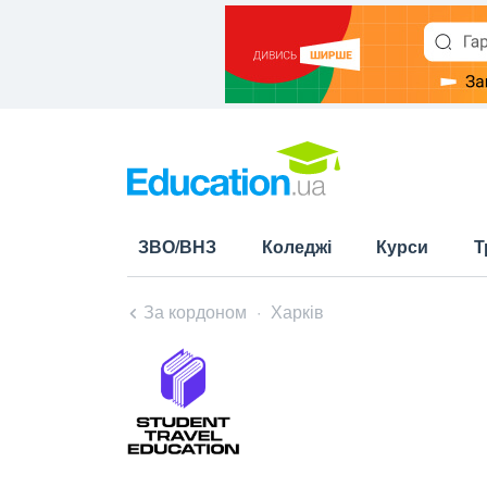
ЗВО/ВНЗ
Коледжі
Курси
Т
За кордоном
Харків