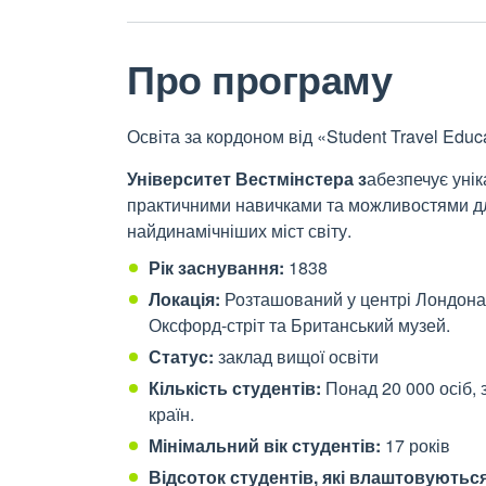
Про програму
Освіта за кордоном від «Student Travel Educ
Університет Вестмінстера з
абезпечує уні
практичними навичками та можливостями дл
найдинамічніших міст світу.
Рік заснування:
1838
Локація:
Розташований у центрі Лондона,
Оксфорд-стріт та Британський музей.
Статус:
заклад вищої освіти
Кількість студентів:
Понад 20 000 осіб, 
країн.
Мінімальний вік студентів:
17 років
Відсоток студентів, які влаштовуються