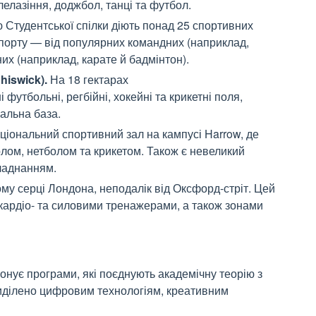
елазіння, доджбол, танці та футбол.
ю Студентської спілки діють понад 25 спортивних
 спорту — від популярних командних (наприклад,
них (наприклад, карате й бадмінтон).
hiswick).
Н
а
18 гектарах
і
футбольні, регбійні, хокейні та крикетні поля,
вальн
а
баз
а
.
ціональний спортивний зал на кампусі Harrow,
де
ол
ом
, нетбол
ом
та крикет
ом
. Також є невеликий
бладнанням.
у серці Лондона, неподалік від Оксфорд-стріт. Цей
ардіо- та силовими тренажерами, а також зонами
онує програми, які поєднують академічну теорію з
иділено цифровим технологіям, креативним