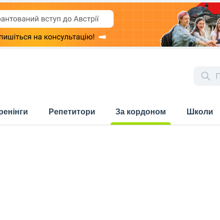
ренінги
Репетитори
За кордоном
Школи
(current)