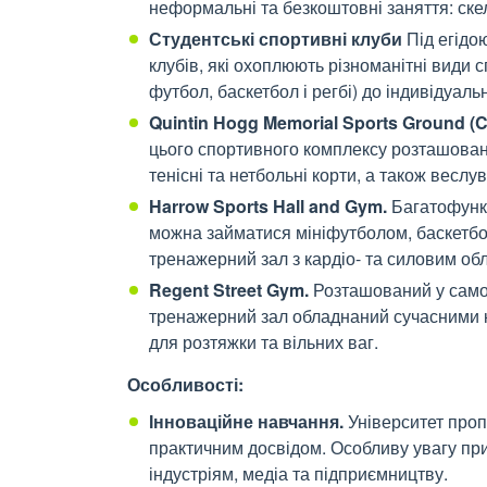
неформальні та безкоштовні заняття: скел
Студентські спортивні клуби
Під егідо
клубів, які охоплюють різноманітні види
футбол, баскетбол і регбі) до індивідуаль
Quintin Hogg Memorial Sports Ground (C
цього
спортивн
ого
комплекс
у розташован
тенісні та нетбольні корти, а також веслу
Harrow Sports Hall and Gym.
Б
агатофунк
можна займатися
мініфутбол
ом
, баскетб
тренажерний зал з кардіо- та силовим о
Regent Street Gym.
Розташований у самом
тренажерний зал обладнаний сучасними к
для розтяжки та вільних ваг.
Особливості:
Інноваційне навчання.
Університет проп
практичним досвідом. Особливу увагу пр
індустріям, медіа та підприємництву.