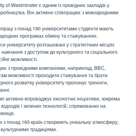
ty of Westminster є одним із провідних закладів у
виробництва. Він активно співпрацює з міжнародними
впраці з понад 190 університетами студенти мають
народних програмах обміну та стажуваннях.
и університету розташовані у стратегічних місцях
 навчання з доступом до культурного та соціального
ійні можливості.
цює з провідними компаніями, наприклад, BBC,
ентам можливості проходити стажування та брати
єрного розвитку університету пропонує тренінги,
анні.
ter активно впроваджує екологічні ініціативи, зокрема
відходів і зелених технологій, спрямованих на
овище.
и з понад 160 країн створюють унікальну атмосферу,
а культурними традиціями.