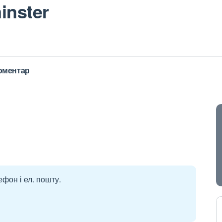
inster
оментар
ефон і ел. пошту.