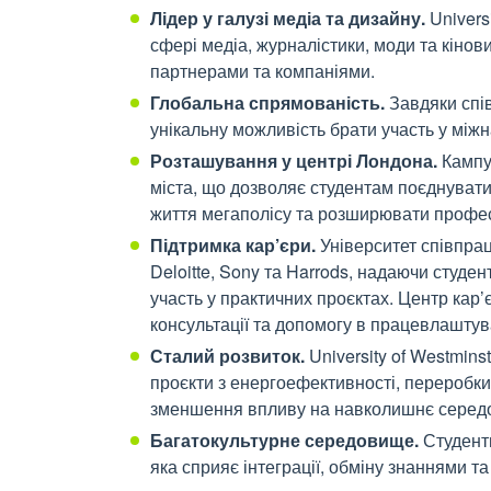
Лідер у галузі медіа та дизайну.
Universi
сфері медіа, журналістики, моди та кіно
партнерами та компаніями.
Глобальна спрямованість.
Завдяки спі
унікальну можливість брати участь у між
Розташування у центрі Лондона.
Кампус
міста, що дозволяє студентам поєднувати
життя мегаполісу та розширювати профес
Підтримка кар’єри.
Університет співпра
Deloitte, Sony та Harrods, надаючи студ
участь у практичних проєктах. Центр кар’
консультації та допомогу в працевлаштув
Сталий розвиток.
University of Westmins
проєкти з енергоефективності, переробки 
зменшення впливу на навколишнє серед
Багатокультурне середовище.
Студент
яка сприяє інтеграції, обміну знаннями т