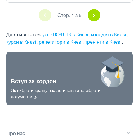
Стор. 1 з 5
Дивіться також
усі ЗВО/ВНЗ в Києві
,
коледжі в Києві
,
курси в Києві
,
репетитори в Києві
,
тренінги в Києві
.
Вступ за кордон
Як вибрати країну, скласти іспити та зібрати
документи
Про нас