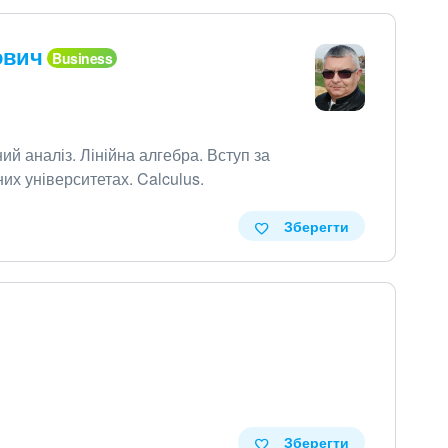
ович
ий аналіз
.
Лінійна алгебра
.
Вступ за
их університетах
.
Calculus
.
Зберегти
Зберегти