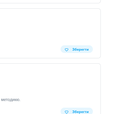
Зберегти
ю методикю
.
Зберегти