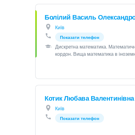
Болілий Василь Олександр
Київ
Показати телефон
Дискретна математика
.
Математичн
кордон
.
Вища математика в іноземн
Котик Любава Валентинівна
Київ
Показати телефон