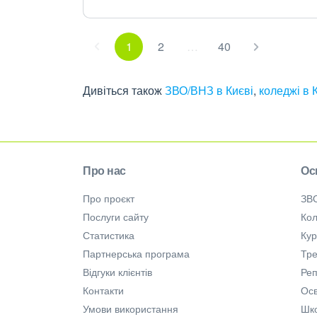
1
2
…
40
Дивіться також
ЗВО/ВНЗ в Києві
,
коледжі в 
Про нас
Ос
Про проєкт
ЗВ
Послуги сайту
Кол
Статистика
Ку
Партнерська програма
Тре
Відгуки клієнтів
Ре
Контакти
Осв
Умови використання
Шк