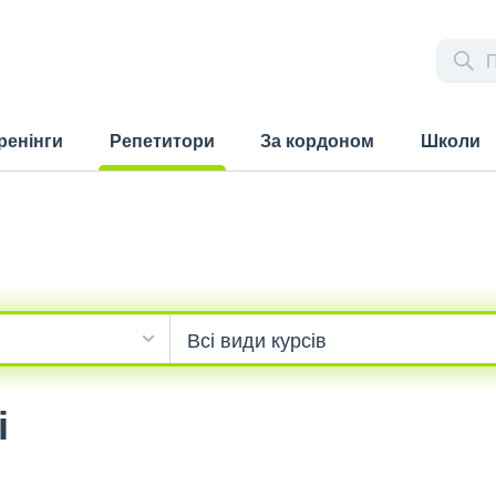
ренінги
Репетитори
За кордоном
Школи
(current)
і