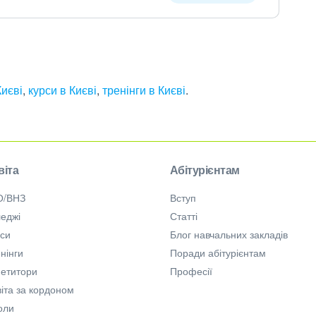
Києві
,
курси в Києві
,
тренінги в Києві
.
віта
Абітурієнтам
О/ВНЗ
Вступ
еджі
Статті
рси
Блог навчальних закладів
нінги
Поради абітурієнтам
петитори
Професії
іта за кордоном
оли