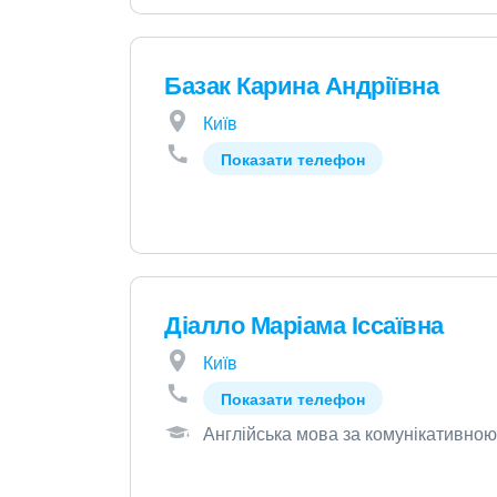
Базак Карина Андріївна
Київ
Показати телефон
Діалло Маріама Іссаївна
Київ
Показати телефон
Англійська мова за комунікативно