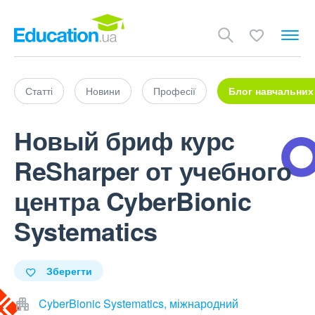
Статті
Новини
Професії
Блог навчальних
Новый бриф курс
ReSharper от учебного
центра CyberBionic
Systematics
Зберегти
CyberBionic Systematics, міжнародний