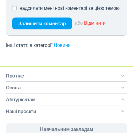
надсилати мені нові коментарі за цією темою
або
Відмінити
Залишити коментар
Інші статті в категорії
Новини
Про нас
Освіта
Абітурієнтам
Наші проєкти
Навчальним закладам