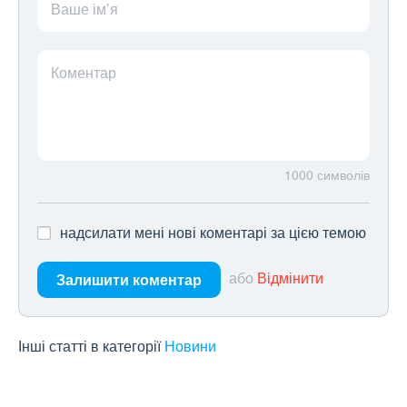
Ваше ім’я
Коментар
1000
символів
надсилати мені нові коментарі за цією темою
або
Відмінити
Залишити коментар
Інші статті в категорії
Новини