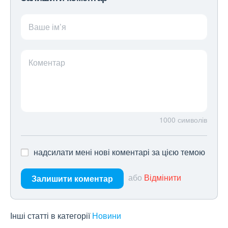
Ваше ім’я
Коментар
1000
символів
надсилати мені нові коментарі за цією темою
або
Відмінити
Залишити коментар
Інші статті в категорії
Новини