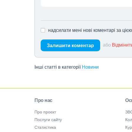
надсилати мені нові коментарі за ціє
або
Відмінит
Залишити коментар
Інші статті в категорії
Новини
Про нас
Ос
Про проєкт
ЗВ
Послуги сайту
Кол
Статистика
Ку