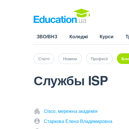
ЗВО/ВНЗ
Коледжі
Курси
Т
Статті
Новини
Професії
Бло
Службы ISP
Cisco, мережна академія
Старкова Елена Владимировна