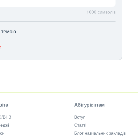
1000
символів
ю темою
и
віта
Абітурієнтам
О/ВНЗ
Вступ
еджі
Статті
рси
Блог навчальних закладів