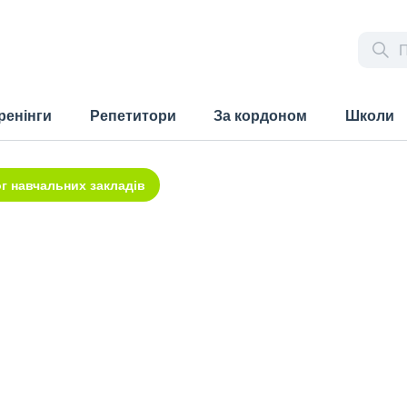
ренінги
Репетитори
За кордоном
Школи
г навчальних закладів