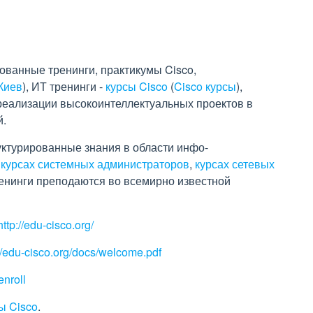
ованные тренинги, практикумы Cisco,
Киев
), ИТ тренинги -
курсы Cisco
(
Cisco курсы
),
реализации высокоинтеллектуальных проектов в
й.
уктурированные знания в области инфо-
,
курсах системных администраторов
,
курсах сетевых
енинги преподаются во всемирно известной
http://edu-cisco.org/
://edu-cisco.org/docs/welcome.pdf
enroll
ы Cisco
.