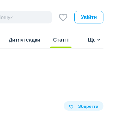
Увійти
Дитячі садки
Статті
Ще
(current)
Зберегти