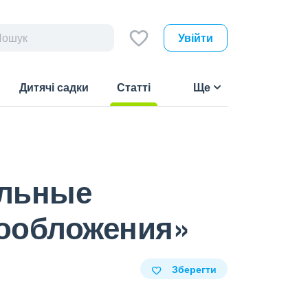
Увійти
Дитячі садки
Статті
Ще
(current)
ыльные
гообложения»
Зберегти