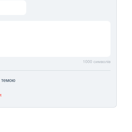
1000
символів
ю темою
и