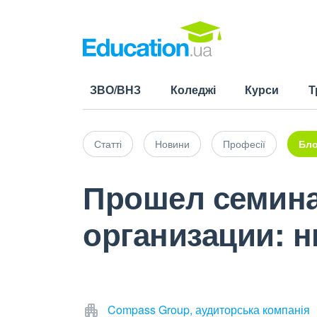
ЗВО/ВНЗ
Коледжі
Курси
Т
Статті
Новини
Професії
Бло
Прошел семина
организации: 
Compass Group, аудиторська компанія