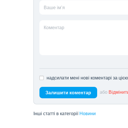
Ваше ім’я
Коментар
надсилати мені нові коментарі за ціє
або
Відмінит
Залишити коментар
Інші статті в категорії
Новини