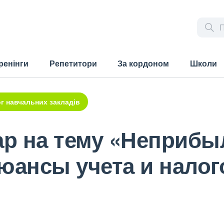
ренінги
Репетитори
За кордоном
Школи
г навчальних закладів
р на тему «Неприб
нюансы учета и нало