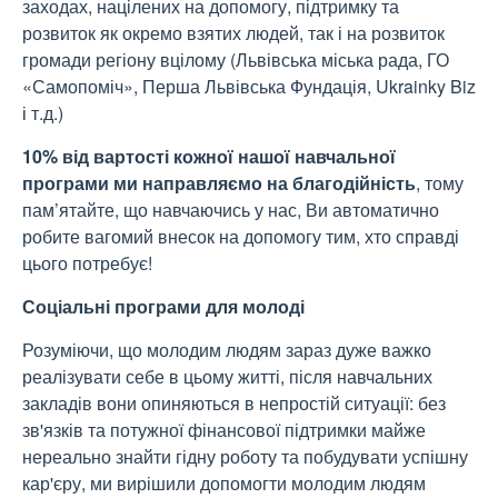
заходах, націлених на допомогу, підтримку та
розвиток як окремо взятих людей, так і на розвиток
громади регіону вцілому (Львівська міська рада, ГО
«Самопоміч», Перша Львівська Фундація, Ukrainky Biz
і т.д.)
10% від вартості кожної нашої навчальної
програми ми направляємо на благодійність
, тому
пам’ятайте, що навчаючись у нас, Ви автоматично
робите вагомий внесок на допомогу тим, хто справді
цього потребує!
Соціальні програми для молоді
Розуміючи, що молодим людям зараз дуже важко
реалізувати себе в цьому житті, після навчальних
закладів вони опиняються в непростій ситуації: без
зв'язків та потужної фінансової підтримки майже
нереально знайти гідну роботу та побудувати успішну
кар'єру, ми вирішили допомогти молодим людям