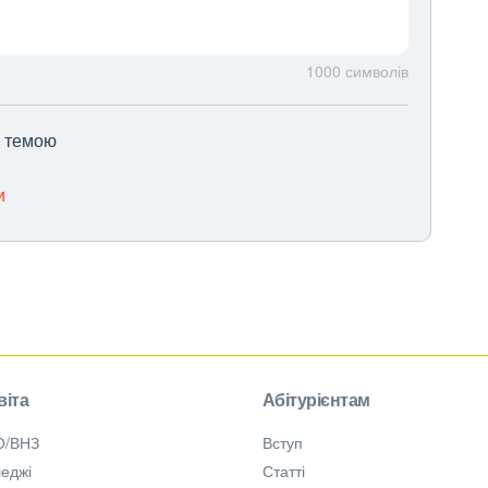
1000
символів
ю темою
и
віта
Абітурієнтам
О/ВНЗ
Вступ
еджі
Статті