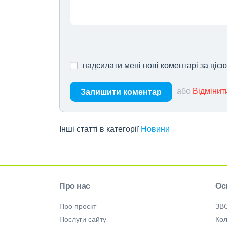
надсилати мені нові коментарі за ціє
або
Відмінит
Залишити коментар
Інші статті в категорії
Новини
Про нас
Ос
Про проєкт
ЗВ
Послуги сайту
Кол