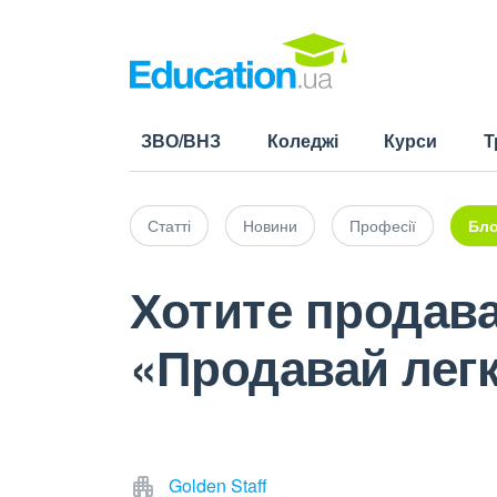
ЗВО/ВНЗ
Коледжі
Курси
Т
Статті
Новини
Професії
Бло
Хотите продава
«Продавай легк
Golden Staff