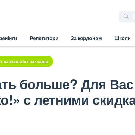
ренінги
Репетитори
За кордоном
Школи
г навчальних закладів
ть больше? Для Вас 
о!» с летними скидк