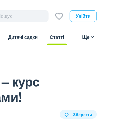
Увійти
Дитячі садки
Статті
Ще
(current)
– курс
ами!
Зберегти