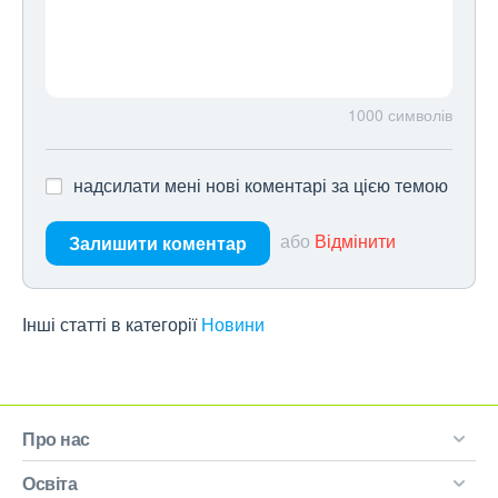
1000
символів
надсилати мені нові коментарі за цією темою
або
Відмінити
Залишити коментар
Інші статті в категорії
Новини
Про нас
Освіта