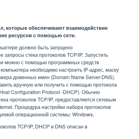
вил, которые обеспечивают взаимодействие
ие ресурсов с помощью сети.
омпьютере должно быть запущено
 запросы стека протоколов TCP/IP. Запустить
ции можно с помощью программных средств
компьютера необходимо настроить IP-адрес, маску
ервера доменных имен (Domain Name Server-DNS).
вить вручную или получить с помощью протокола
ost Configuration Protocol -DHCP). Обычно
ека протоколов TCP/IP, предоставляется сетевым
ternet. Процедура настройки набора протоколов
зуемой операционной системы: Windows,
токолов TCP/IP, DHCP и DNS описан в