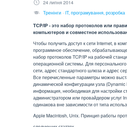
24 липня 2014
Тренінги
IT, програмування, розробка
TCP/IP - это набор протоколов или пра
компьютеров и совместное использован
Чтобы получить доступ к сети Internet, в к
программное обеспечение, обрабатывающее
набор протоколов TCP/IP на рабочей стан
операционной системы. Для персонального 
сети, адрес стандартного шлюза и адрес с
Все перечисленные параметры можно выста
динамической конфигурации узла (Dynamic H
информация, необходимая для настройки ст
администратором или провайдером услуг In
одинакова вне зависимости от типа исполь
Apple Macintosh, Unix. Принцип работы про
следующих статтях.