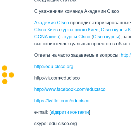
С уважениям команда Академии Cisco
Академия Cisco
проводит аторизированные 
Cisco Киев
(
курсы циско Киев
,
Cisco курсы 
CCNA киев
) -
курсы Cisco
(
Cisco курсы
), за
высокоинтеллектуальных проектов в облас
Ответы на часто задаваемые вопросы:
http
http://edu-cisco.org
http://vk.com/educisco
http://www.facebook.com/educisco
https://twitter.com/educisco
e-mail:
[
відкрити контакти
]
skype: edu-cisco.org