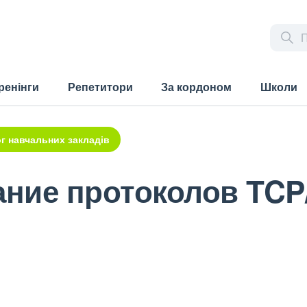
ренінги
Репетитори
За кордоном
Школи
г навчальних закладів
ние протоколов TCP/