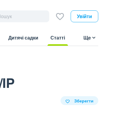
Увійти
Дитячі садки
Статті
Ще
(current)
IP
Зберегти