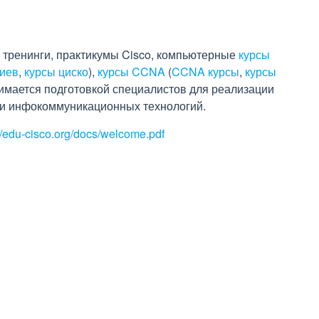
тренинги, практикумы Cisco, компьютерные
курсы
Киев
,
курсы циско
),
курсы CCNA
(
CCNA курсы
,
курсы
нимается подготовкой специалистов для реализации
ти инфокоммуникационных технологий.
://edu-cisco.org/docs/welcome.pdf