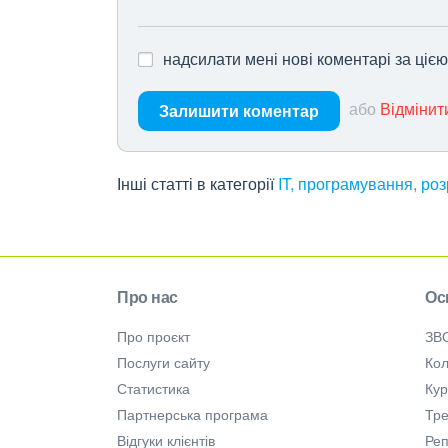
надсилати мені нові коментарі за ціє
або
Відмінит
Залишити коментар
Інші статті в категорії
IT, програмування, ро
Про нас
Ос
Про проєкт
ЗВ
Послуги сайту
Кол
Статистика
Ку
Партнерська програма
Тре
Відгуки клієнтів
Ре