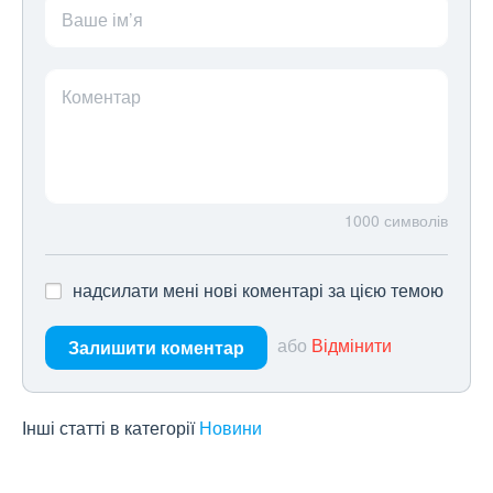
Ваше ім’я
Коментар
1000
символів
надсилати мені нові коментарі за цією темою
або
Відмінити
Залишити коментар
Інші статті в категорії
Новини