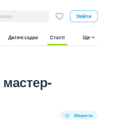
Увійти
Дитячі садки
Статті
Ще
(current)
 мастер-
Зберегти