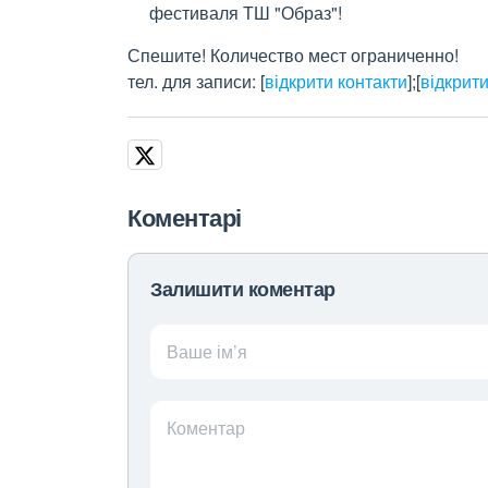
фестиваля ТШ "Образ"!
Спешите! Количество мест ограниченно!
тел. для записи:
[
відкрити контакти
]
;
[
відкрити
Коментарі
Залишити коментар
Ваше ім’я
Коментар