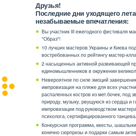
Друзья!
Последние дни уходящего лета
незабываемые впечатления:
Вы участник III ежегодного фестиваля м
"Образ"!
10 лучших мастеров Украины и Киева по
востребованных по рейтингу мастер-клла
2 насыщенных активной развивающей пр
единомышленников в окружении великол
Невероятное по силе эмоций завершение
импровизация на пляже для всех участни
распаленных костров из мет.бочек, под 
природу, музыку, рвущуюся из сердца и 
импровизации под руководством мастера
психолога, сертифицированного танцева
Конкурсная программа, квесты, шашлыки,
конечно сюрпризы и подарки самым акти