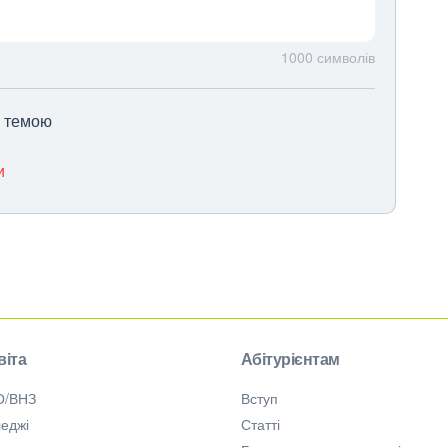
1000
символів
ю темою
и
віта
Абітурієнтам
О/ВНЗ
Вступ
еджі
Статті