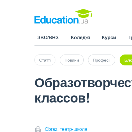
ЗВО/ВНЗ
Коледжі
Курси
Т
Статті
Новини
Професії
Бло
Образотворчест
классов!
Obraz, театр-школа