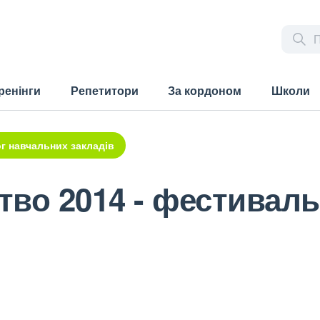
ренінги
Репетитори
За кордоном
Школи
г навчальних закладів
во 2014 - фестиваль