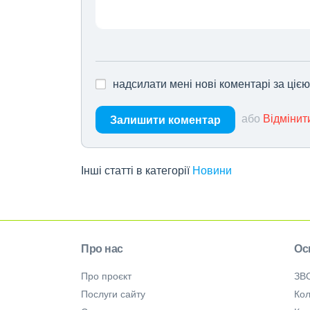
надсилати мені нові коментарі за ціє
або
Відмінит
Залишити коментар
Інші статті в категорії
Новини
Про нас
Ос
Про проєкт
ЗВ
Послуги сайту
Кол